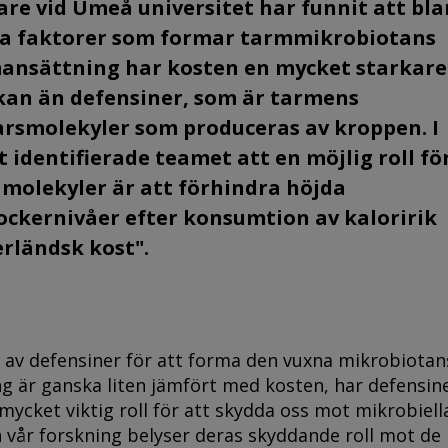
are vid Umeå universitet har funnit att bla
 faktorer som formar tarmmikrobiotans
nsättning har kosten en mycket starkare
kan än defensiner, som är tarmens
arsmolekyler som produceras av kroppen. I
t identifierade teamet att en möjlig roll fö
 molekyler är att förhindra höjda
ockernivåer efter konsumtion av kaloririk
erländsk kost".
 av defensiner för att forma den vuxna mikrobiotan
 är ganska liten jämfört med kosten, har defensin
mycket viktig roll för att skydda oss mot mikrobiell
h vår forskning belyser deras skyddande roll mot de