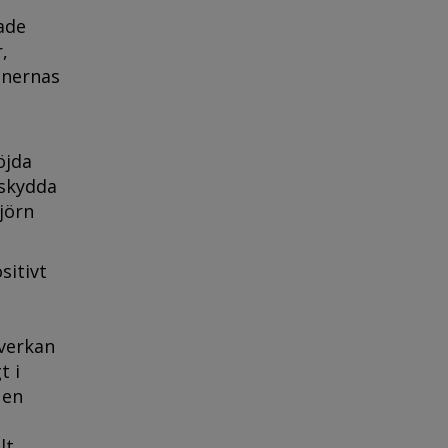
ade
,
inernas
öjda
 skydda
jörn
sitivt
nverkan
t i
 en
lt