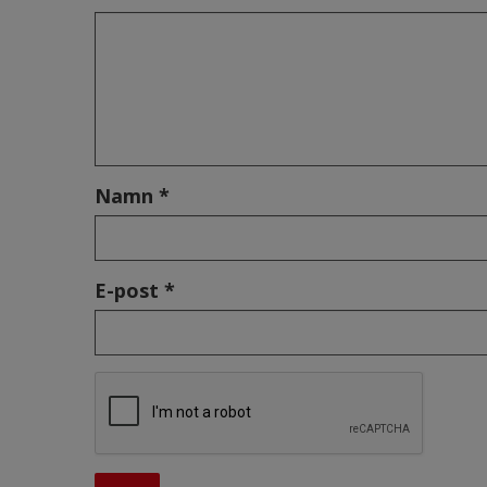
Namn *
E-post *