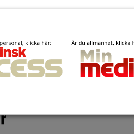
PRENUME
TIDNINGAR
BÖCKER
KONTAKT
personal, klicka här:
Är du allmänhet, klicka 
e inflytande på
armens
r