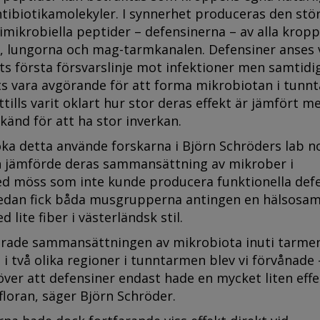
tibiotikamolekyler. I synnerhet produceras den stö
mikrobiella peptider – defensinerna – av alla kropp
n, lungorna och mag-tarmkanalen. Defensiner anses 
 första försvarslinje mot infektioner men samtidi
ts vara avgörande för att forma mikrobiotan i tunn
ttills varit oklart hur stor deras effekt är jämfört m
känd för att ha stor inverkan.
öka detta använde forskarna i Björn Schröders lab 
h jämförde deras sammansättning av mikrober i
 möss som inte kunde producera funktionella def
sedan fick båda musgrupperna antingen en hälsosam
d lite fiber i västerländsk stil.
serade sammansättningen av mikrobiota inuti tarme
i två olika regioner i tunntarmen blev vi förvånade 
 över att defensiner endast hade en mycket liten eff
loran, säger Björn Schröder.