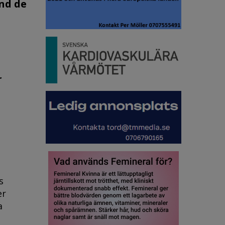
nd de
r
s
er
a