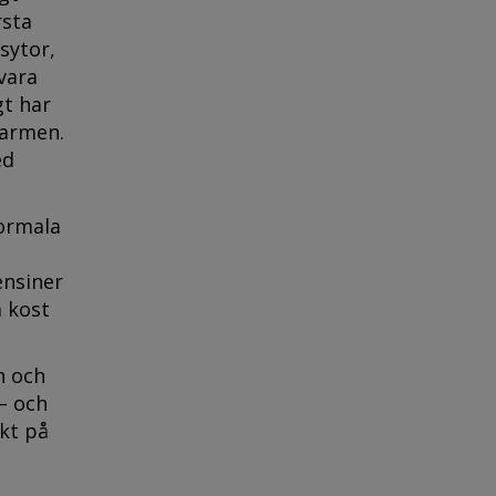
rsta
sytor,
vara
gt har
tarmen.
ed
normala
ensiner
 kost
n och
– och
ekt på