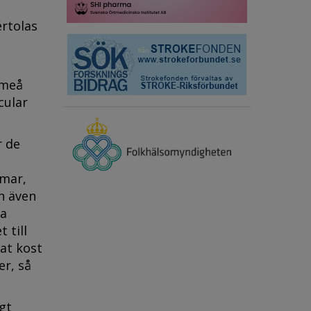
értolas
Umeå
cular
 de
omar,
h även
ra
 till
at kost
er, så
gt