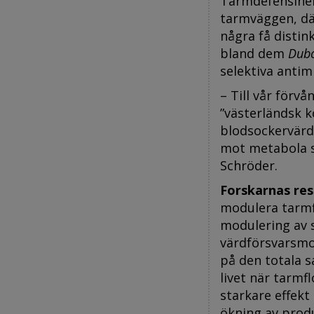
Tarmdefensinern
tarmväggen, dä
några få distin
bland dem
Dubo
selektiva antimi
– Till vår förv
”västerländsk k
blodsockervärde
mot metabola s
Schröder.
Forskarnas resu
modulera tarmf
modulering av 
värdförsvarsmol
på den totala s
livet när tarmf
starkare effek
ökning av produ