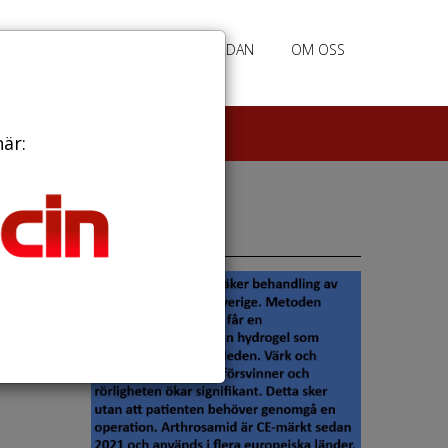
RATION
ANNONSERING HEMSIDAN
OM OSS
här:
Annonser