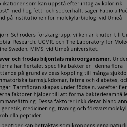
ikationer som kan uppstå efter intag av kaloririk
ost” med hög fett- och sockerhalt, säger Fabiola Pu
nd på Institutionen för molekylärbiologi vid Umeå
jörn Schröders forskargrupp, vilken är knuten till 
robial Research, UCMR, och The Laboratory for Mole
ine Sweden, MIMS, vid Umeå universitet.
lever och frodas biljontals mikroorganismer.
Under
erna har flertalet specifika bakterier i denna flora
ttande på grund av dess koppling till många sjukd
ammatoriska tarmsjukdomar, fetma och diabetes, oc
ngar. Tarmfloran skapas under födseln, varefter fle
erna faktorer hjälper till att forma bakteriesamhället
ammansättning. Dessa faktorer inkluderar bland ann
), genetik, medicinering, träning och försvarsmolekyl
robiella peptider.
a peptider kan betraktas som kroppens egna naturli