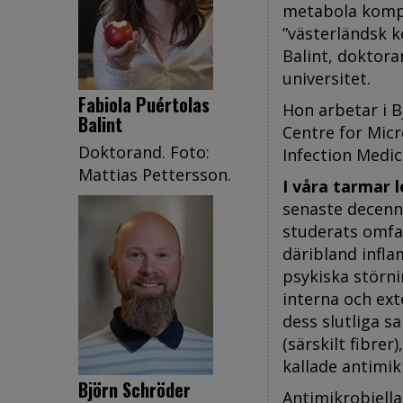
metabola kompl
”västerländsk k
Balint, doktora
universitet.
Fabiola Puértolas
Hon arbetar i B
Balint
Centre for Mic
Doktorand. Foto:
Infection Medic
Mattias Pettersson.
I våra tarmar 
senaste decenni
studerats omfa
däribland infl
psykiska störni
interna och ext
dess slutliga s
(särskilt fibrer
kallade antimik
Björn Schröder
Antimikrobiell