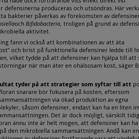
a hade dock fortfarande viss effekt direkt vid
r defensinerna produceras och utsöndras. Här verk
kta bakterier påverkas av förekomsten av defensiner
siella
och
Bifidobacteria
, troligen på grund av defens
krobiella aktivitet.
åning fann vi också att kombinationen av att äta
ost” och brist på funktionella defensiner ledde till h
n, vilket tydde på att defensiner kan hjälpa till att
törningar när man äter en ohälsosam kost, säger B
ltat tyder på att strategier som syftar till att
po
loran snarare bör fokusera på kosten, eftersom
sammansättningen via ökad produktion av egna
ekyler, såsom defensiner, endast kan ha en liten i
ammansättningen. Det är dock möjligt, särskilt tidig
loran ännu inte är helt mogen, att defensiner kan ha
t på den mikrobiella sammansättningen. Ändå kan en
ktionen av defensiner fortfarande vara ett värdeful