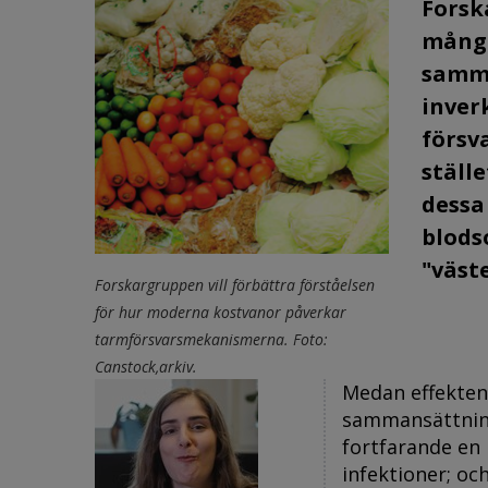
Forsk
många
samma
inver
försv
ställe
dessa
blods
"väst
Forskargruppen vill förbättra förståelsen
för hur moderna kostvanor påverkar
tarmförsvarsmekanismerna. Foto:
Canstock,arkiv.
Medan effekten
sammansättning
fortfarande en 
infektioner; oc