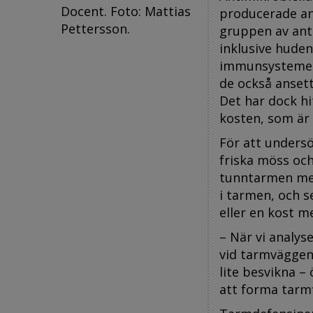
Docent. Foto: Mattias
producerade an
Pettersson.
gruppen av anti
inklusive hude
immunsystemets
de också anset
Det har dock hi
kosten, som är 
För att unders
friska möss oc
tunntarmen med
i tarmen, och 
eller en kost me
– När vi analy
vid tarmväggen 
lite besvikna –
att forma tarmf