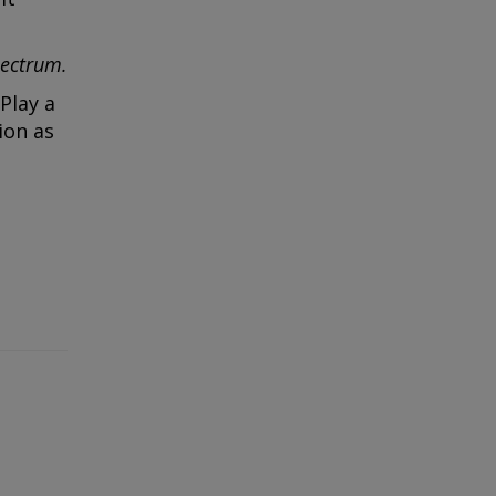
pectrum.
Play a
ion as