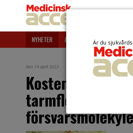
NYHETER
ARTIKLAR
AKTUELLT
Är du sjukvårds
den 14 april 2023
Kosten har störr
tarmfloran än t
försvarsmolekyle