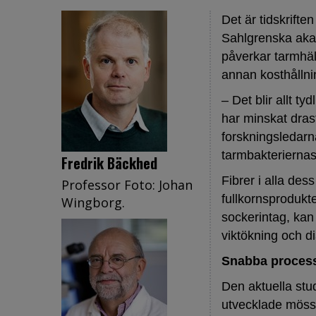
Det är tidskrifte
Sahlgrenska akad
påverkar tarmhä
annan kosthållni
– Det blir allt t
har minskat dras
forskningsledarn
tarmbakteriernas
Fredrik Bäckhed
Fibrer i alla dess
Professor Foto: Johan
fullkornsprodukte
Wingborg.
sockerintag, kan 
viktökning och d
Snabba proces
Den aktuella stud
utvecklade mösse