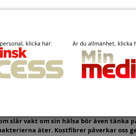
PRENUME
TIDNINGAR
BÖCKER
KONTAKT
personal, klicka här:
Är du allmänhet, klicka 
rmbakterierna
et i tarmen
som slår vakt om sin hälsa bör även tänka p
akterierna äter. Kostfibrer påverkar oss 