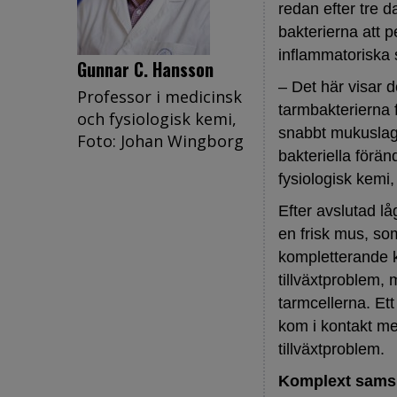
redan efter tre 
bakterierna att p
inflammatoriska
Gunnar C. Hansson
– Det här visar d
Professor i medicinsk
tarmbakterierna f
och fysiologisk kemi,
snabbt mukuslagr
Foto: Johan Wingborg
bakteriella förä
fysiologisk kemi
Efter avslutad lå
en frisk mus, s
kompletterande ko
tillväxtproblem, 
tarmcellerna. Ett 
kom i kontakt me
tillväxtproblem.
Komplext sams