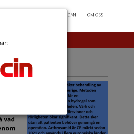
RATION
ANNONSERING HEMSIDAN
OM OSS
här:
Annonser
å vad
genom