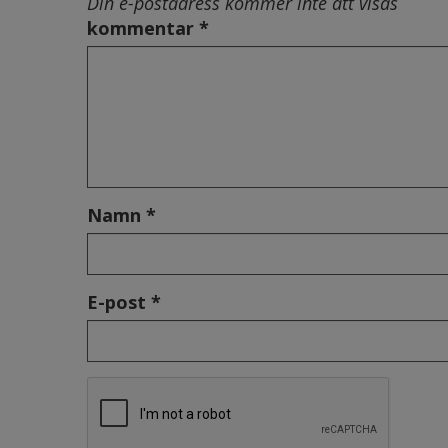
Din e-postadress kommer inte att visas
kommentar *
Namn *
E-post *