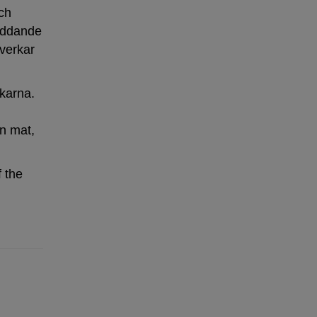
ch
kyddande
verkar
karna.
n mat,
f the