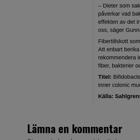
– Dieter som sak
påverkar vad bak
effekten av det 
oss, säger Gunn
Fibertillskott s
Att enbart berika
rekommendera in
fiber, bakterier 
Titel:
Bifidobacte
inner colonic mu
Källa: Sahlgre
Lämna en kommentar