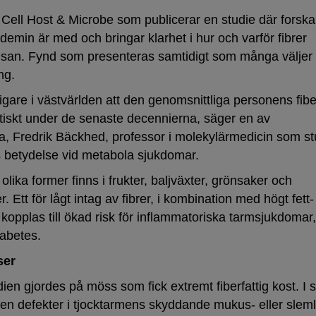
n Cell Host & Microbe som publicerar en studie där forska
emin är med och bringar klarhet i hur och varför fibrer
lsan. Fynd som presenteras samtidigt som många väljer
ng.
ydligare i västvärlden att den genomsnittliga personens fib
tiskt under de senaste decennierna, säger en av
a, Fredrik Bäckhed, professor i molekylärmedicin som st
 betydelse vid metabola sjukdomar.
 olika former finns i frukter, baljväxter, grönsaker och
r. Ett för lågt intag av fibrer, i kombination med högt fett
kopplas till ökad risk för inflammatoriska tarmsjukdomar,
iabetes.
ser
ien gjordes på möss som fick extremt fiberfattig kost. I 
n defekter i tjocktarmens skyddande mukus- eller slem