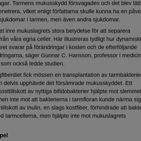
dagar. Tarmens mukusskydd försvagades och det blev lätt
enetrera, vilket enligt författarna skulle kunna ha en påv
 sjukdomar i tarmen, men även andra sjukdomar.
et inre mukuslagrets stora betydelse för att separera
rån våra egna celler. Här illustreras tydligt hur dynamisk
et svarar på förändringar i kosten och de efterföljande
ndringarna, säger Gunnar C. Hansson, professor i medici
, som också ledde studien.
gfiberdiet fick mössen en transplantation av tarmbakterie
om delvis upphävde det försämrade mukusskyddet. Ett
sttillskott av nyttiga bifidobakterier hjälpte mot slemme
men inte mot att bakterierna i tarmfloran kunde närma sig
tillskott av inulin, en slags kostfiber, förhindrade att bakt
d tarmcellerna, men hjälpte inte mot mukuslagrets
pel