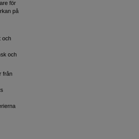
are för
erkan på
t och
nsk och
r från
ts
erierna