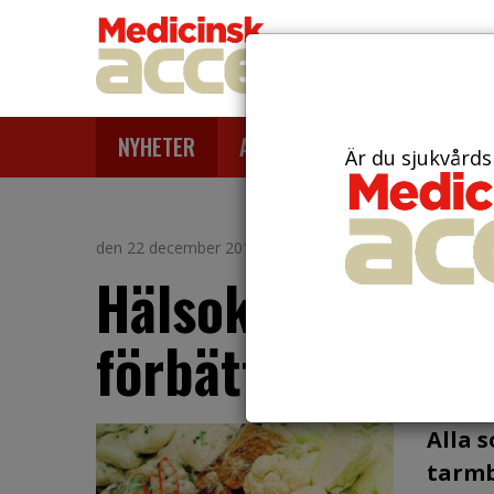
NYHETER
ARTIKLAR
AKTUELLT
Är du sjukvårds
den 22 december 2017
Hälsokost för ta
förbättrar skydd
Alla 
tarmb