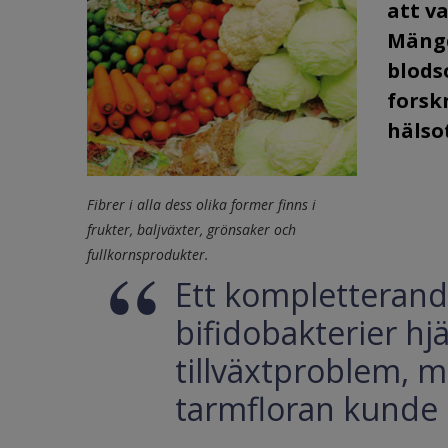
att v
Mängd
blods
forsk
hälso
Fibrer i alla dess olika former finns i
frukter, baljväxter, grönsaker och
fullkornsprodukter.
Ett kompletterande
bifidobakterier h
tillväxtproblem, m
tarmfloran kunde 