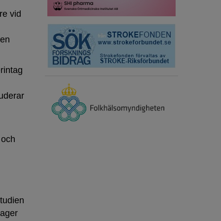
re vid
 en
erintag
uderar
- och
studien
lager