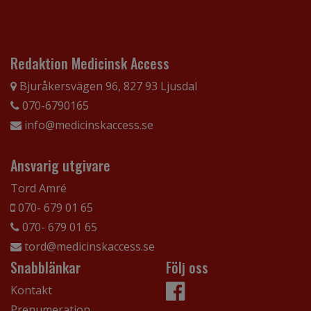
Redaktion Medicinsk Access
Bjuråkersvägen 96, 827 93 Ljusdal
070-6790165
info@medicinskaccess.se
Ansvarig utgivare
Tord Amré
070- 679 01 65
070- 679 01 65
tord@medicinskaccess.se
Snabblänkar
Följ oss
Kontakt
Prenumeration