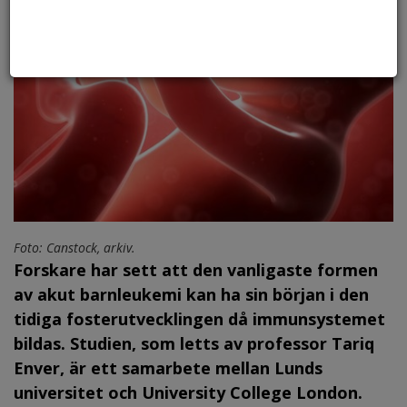
Foto: Canstock, arkiv.
Forskare har sett att den vanligaste formen
av akut barnleukemi kan ha sin början i den
tidiga fosterutvecklingen då immunsystemet
bildas. Studien, som letts av professor Tariq
Enver, är ett samarbete mellan Lunds
universitet och University College London.