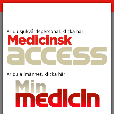
PRENUMERATION
ANNONSERING HEMSIDAN
OM OSS
Är du sjukvårdspersonal, klicka här:
den 23 maj 2018
Därför tror man att
barnleukemi kan börja redan i
fosterstadiet
Är du allmänhet, klicka här: