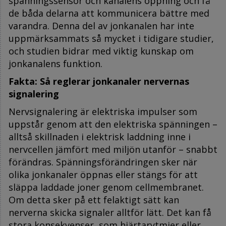
spänningssensor och kanalens öppning och få
de båda delarna att kommunicera bättre med
varandra. Denna del av jonkanalen har inte
uppmärksammats så mycket i tidigare studier,
och studien bidrar med viktig kunskap om
jonkanalens funktion.
Fakta: Så reglerar jonkanaler nervernas
signalering
Nervsignalering är elektriska impulser som
uppstår genom att den elektriska spänningen –
alltså skillnaden i elektrisk laddning inne i
nervcellen jämfört med miljön utanför – snabbt
förändras. Spänningsförändringen sker när
olika jonkanaler öppnas eller stängs för att
släppa laddade joner genom cellmembranet.
Om detta sker på ett felaktigt sätt kan
nerverna skicka signaler alltför lätt. Det kan få
stora konsekvenser, som hjärtarytmier eller