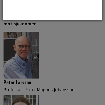
av forskare vid Linköpings universitet och
Weill Cornell Medicine. Fynden öppnar upp
möjligheter att på sikt utveckla läkemedel
mot sjukdomen.
Peter Larsson
Professor. Foto: Magnus Johansson.