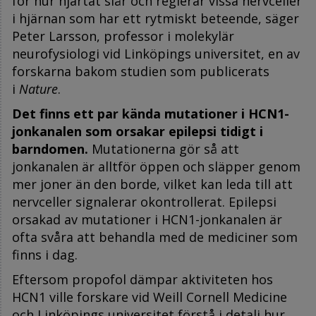
för hur hjärtat slår och reglerar vissa nervceller
i hjärnan som har ett rytmiskt beteende, säger
Peter Larsson, professor i molekylär
neurofysiologi vid Linköpings universitet, en av
forskarna bakom studien som publicerats
i
Nature
.
Det finns ett par kända
mutationer i HCN1-
jonkanalen
som orsakar epilepsi tidigt i
barndomen.
Mutationerna gör så att
jonkanalen är alltför öppen och släpper genom
mer joner än den borde, vilket kan leda till att
nervceller signalerar okontrollerat. Epilepsi
orsakad av mutationer i HCN1-jonkanalen är
ofta svåra att behandla med de mediciner som
finns i dag.
Eftersom propofol dämpar aktiviteten hos
HCN1 ville forskare vid Weill Cornell Medicine
och Linköpings universitet förstå i detalj hur