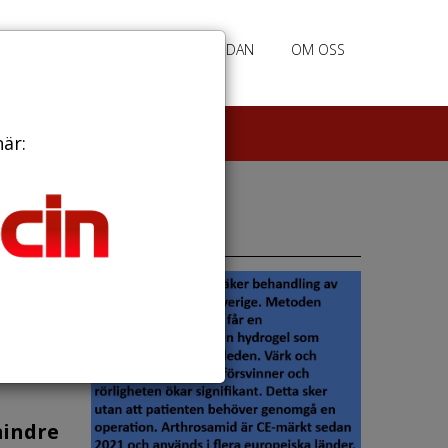
RATION
ANNONSERING HEMSIDAN
OM OSS
här:
Annonser
ningar
folkas
t
mindre