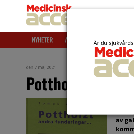
NYHETER
ARTIKLAR
AKTUELLT
Är du sjukvårds
den 7 maj 2021
Pottholzt andra f
Det h
med s
av ga
komme