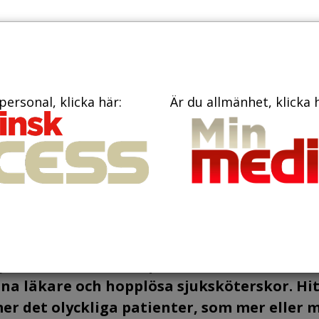
PRENUME
TIDNINGAR
BÖCKER
KONTAKT
personal, klicka här:
Är du allmänhet, klicka 
underingar...
är är den andra utgivna samlingen av teck
juka skämt, som utspelas i en värld som be
lna läkare och hopplösa sjuksköterskor. Hi
r det olyckliga patienter, som mer eller 