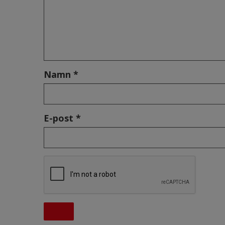
Namn *
E-post *