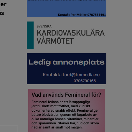
ler
is