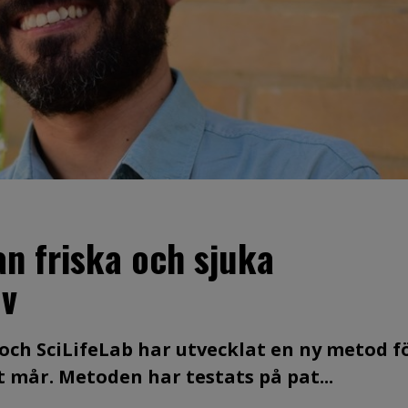
an friska och sjuka
ov
 och SciLifeLab har utvecklat en ny metod f
 mår. Metoden har testats på pat...