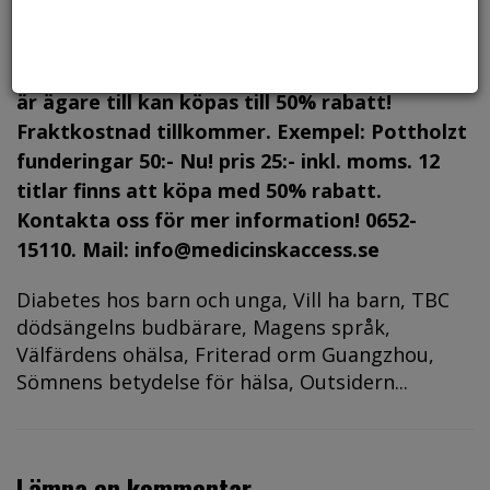
Pottholzt böcker
Alla böcker i bokklubben som T&M Media AB
är ägare till kan köpas till 50% rabatt!
Fraktkostnad tillkommer. Exempel: Pottholzt
funderingar 50:- Nu! pris 25:- inkl. moms. 12
titlar finns att köpa med 50% rabatt.
Kontakta oss för mer information! 0652-
15110. Mail: info@medicinskaccess.se
Diabetes hos barn och unga, Vill ha barn, TBC
dödsängelns budbärare, Magens språk,
Välfärdens ohälsa, Friterad orm Guangzhou,
Sömnens betydelse för hälsa, Outsidern...
Lämna en kommentar