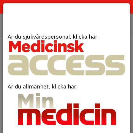
PRENUMERATION
ANNONSERING HEMSIDAN
OM OSS
Är du sjukvårdspersonal, klicka här:
den 20 september 2022
50 % rabatt på alla
böcker i bokklubben!
Är du allmänhet, klicka här: