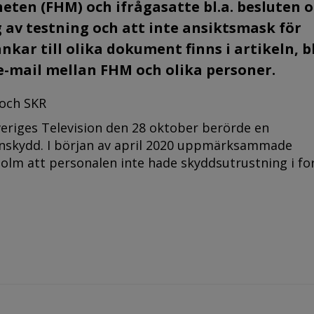
eten (FHM) och ifrågasatte bl.a. besluten 
 av testning och att inte ansiktsmask för
ar till olika dokument finns i artikeln, bl
 e-mail mellan FHM och olika personer.
 och SKR
iges Tele­vision den 28 oktober berörde en
nskydd. I början av april 2020 uppmärksammade
olm att personalen inte hade skyddsutrustning i fo