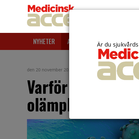
NYHETER
ARTIKLAR
AKTUELLT
Är du sjukvårds
den 20 november 2020
Varför bedömdes 
olämpligt i Sver