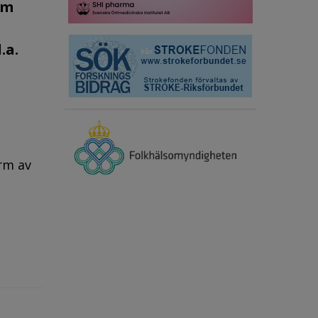
om
.a.
rm av