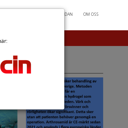
RATION
ANNONSERING HEMSIDAN
OM OSS
här:
Annonser