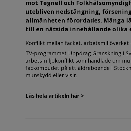
mot Tegnell och Folkhälso­myndigh
ute­bliven nedstängning, försening
allmänheten förordades. Många länk
till en nätsida innehållande olika
Konflikt mellan facket, arbetsmiljöverket
TV-programmet Uppdrag Granskning i Sver
arbetsmiljökonflikt som handlade om mu
fackombudet på ett äldreboende i Stockh
munskydd eller visir.
Läs hela artikeln här >