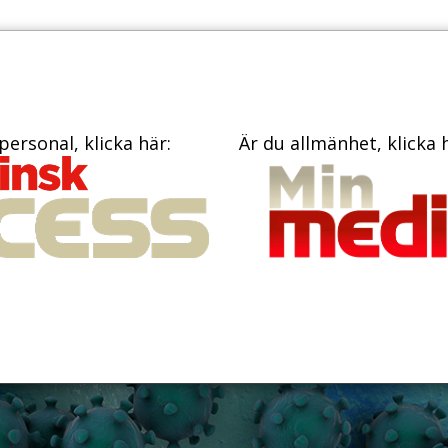
PRENUME
TIDNINGAR
BÖCKER
KONTAKT
personal, klicka här:
Är du allmänhet, klicka 
ansikts­mask vara
ige?