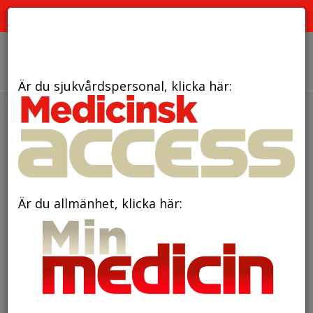
PRENUMERATION
ANNONSERING HEMSIDAN
OM OSS
Är du sjukvårdspersonal, klicka här:
den 29 januari 2026
Ny rapport: Kostnaden
att leva med
sköldkörtelsjukdom
Är du allmänhet, klicka här: