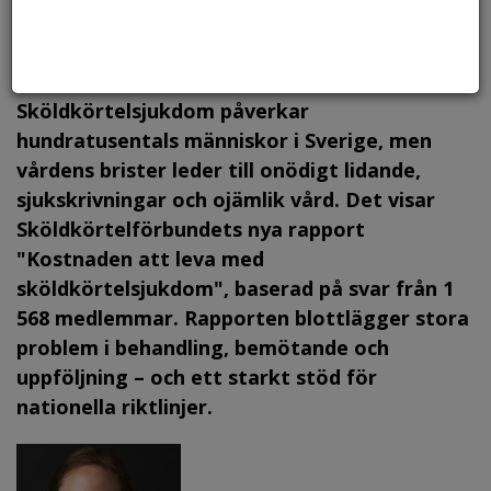
Foto: Canstock, arkiv.
Sköldkörtelsjukdom påverkar
hundratusentals människor i Sverige, men
vårdens brister leder till onödigt lidande,
sjukskrivningar och ojämlik vård. Det visar
Sköldkörtelförbundets nya rapport
"Kostnaden att leva med
sköldkörtelsjukdom", baserad på svar från 1
568 medlemmar. Rapporten blottlägger stora
problem i behandling, bemötande och
uppföljning – och ett starkt stöd för
nationella riktlinjer.