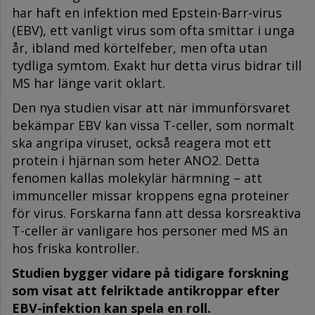
har haft en infektion med Epstein-Barr-virus
(EBV), ett vanligt virus som ofta smittar i unga
år, ibland med körtelfeber, men ofta utan
tydliga symtom. Exakt hur detta virus bidrar till
MS har länge varit oklart.
Den nya studien visar att när immunförsvaret
bekämpar EBV kan vissa T-celler, som normalt
ska angripa viruset, också reagera mot ett
protein i hjärnan som heter ANO2. Detta
fenomen kallas molekylär härmning – att
immunceller missar kroppens egna proteiner
för virus. Forskarna fann att dessa korsreaktiva
T-celler är vanligare hos personer med MS än
hos friska kontroller.
Studien bygger vidare på tidigare forskning
som visat att felriktade antikroppar efter
EBV-infektion kan spela en roll.