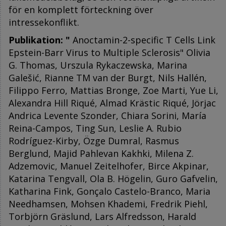
för en komplett förteckning över
intressekonflikt.
Publikation:
"
Anoctamin-2-specific T Cells Link
Epstein-Barr Virus to Multiple Sclerosis" Olivia
G. Thomas, Urszula Rykaczewska, Marina
Galešić, Rianne TM van der Burgt, Nils Hallén,
Filippo Ferro, Mattias Bronge, Zoe Marti, Yue Li,
Alexandra Hill Riqué, Almad Krästic Riqué, Jörjac
Andrica Levente Szonder, Chiara Sorini, María
Reina-Campos, Ting Sun, Leslie A. Rubio
Rodríguez-Kirby, Özge Dumral, Rasmus
Berglund, Majid Pahlevan Kakhki, Milena Z.
Adzemovic, Manuel Zeitelhofer, Birce Akpinar,
Katarina Tengvall, Ola B. Högelin, Guro Gafvelin,
Katharina Fink, Gonçalo Castelo-Branco, Maria
Needhamsen, Mohsen Khademi, Fredrik Piehl,
Torbjörn Gräslund, Lars Alfredsson, Harald