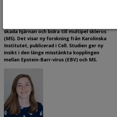
Foto: Canstock, arkiv.
En reaktion i immunförsvaret mot det vanliga
Epstein-Barr-viruset kan i förlängningen
skada hjärnan och bidra till multipel skleros
(MS). Det visar ny forskning från Karolinska
Institutet, publicerad i Cell. Studien ger ny
insikt i den länge misstänkta kopplingen
mellan Epstein-Barr-virus (EBV) och MS.