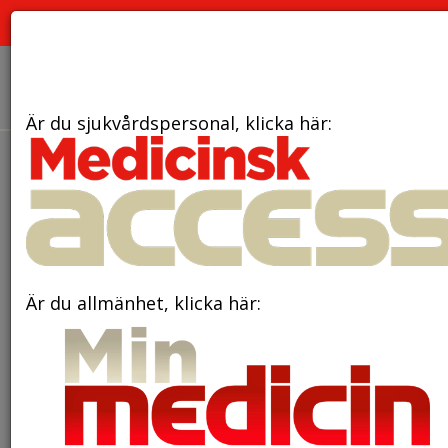
PRENUMERATION
ANNONSERING HEMSIDAN
OM OSS
Är du sjukvårdspersonal, klicka här:
den 13 januari 2026
Ny mekanism kopplar
Epstein-Barr-virus till MS
Är du allmänhet, klicka här: