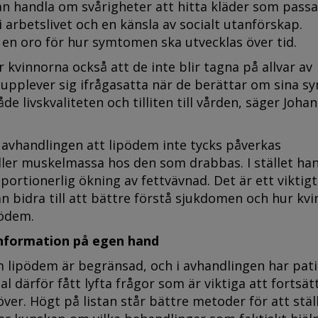
n handla om svårigheter att hitta kläder som passa
 arbetslivet och en känsla av socialt utanförskap.
 en oro för hur symtomen ska utvecklas över tid.
r kvinnorna också att de inte blir tagna på allvar av
 upplever sig ifrågasatta när de berättar om sina s
e livskvaliteten och tilliten till vården, säger Johan
 avhandlingen att lipödem inte tycks påverkas
ller muskelmassa hos den som drabbas. I stället ha
ortionerlig ökning av fettvävnad. Det är ett viktigt
n bidra till att bättre förstå sjukdomen och hur kv
pödem.
nformation på egen hand
 lipödem är begränsad, och i avhandlingen har pat
l därför fått lyfta frågor som är viktiga att fortsät
ver. Högt på listan står bättre metoder för att stäl