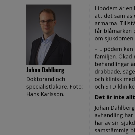
Lipödem är en 
att det samlas
armarna. Tillst
får blåmärken 
om sjukdomen b
– Lipödem kan p
familjen. Ökad
behandlingar är
Johan Dahlberg
drabbade, säger
Doktorand och
och klinisk med
specialistläkare. Foto:
och STD-klinike
Hans Karlsson.
Det är inte allt
Johan Dahlberg 
avhandling har
har av sin sju
samstämmig bil