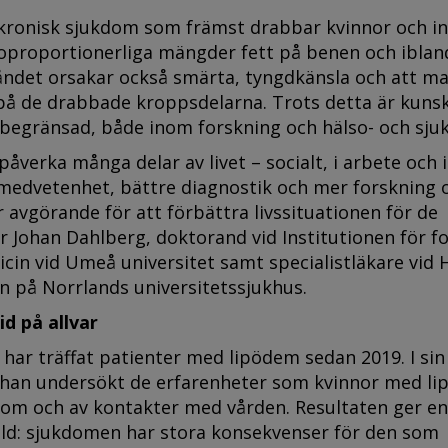
kronisk sjukdom som främst drabbar kvinnor och i
 oproportionerliga mängder fett på benen och iblan
åndet orsakar också smärta, tyngdkänsla och att ma
på de drabbade kroppsdelarna. Trots detta är kuns
egränsad, både inom forskning och hälso- och sjuk
åverka många delar av livet – socialt, i arbete och i
 medvetenhet, bättre diagnostik och mer forskning
 avgörande för att förbättra livssituationen för de
 Johan Dahlberg, doktorand vid Institutionen för fo
icin vid Umeå universitet samt specialistläkare vid 
n på Norrlands universitetssjukhus.
id på allvar
har träffat patienter med lipödem sedan 2019. I sin
 han undersökt de erfarenheter som kvinnor med l
kdom och av kontakter med vården. Resultaten ger en
d: sjukdomen har stora konsekvenser för den som