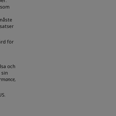
er.
r som
 måste
satser
ård för
lsa och
 sin
ormance,
US.