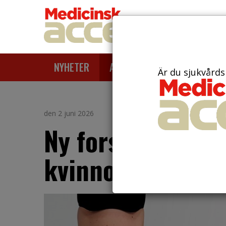
NYHETER
ARTIKLAR
AKTUELLT
Är du sjukvårds
den 2 juni 2026
Ny forskning ger
kvinnosjukdome