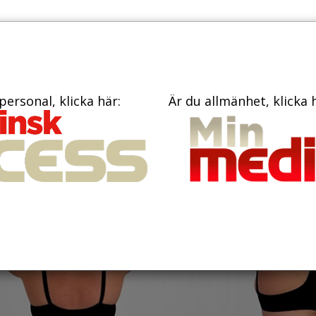
PRENUME
TIDNINGAR
BÖCKER
KONTAKT
personal, klicka här:
Är du allmänhet, klicka 
 röst åt okända
n lipödem