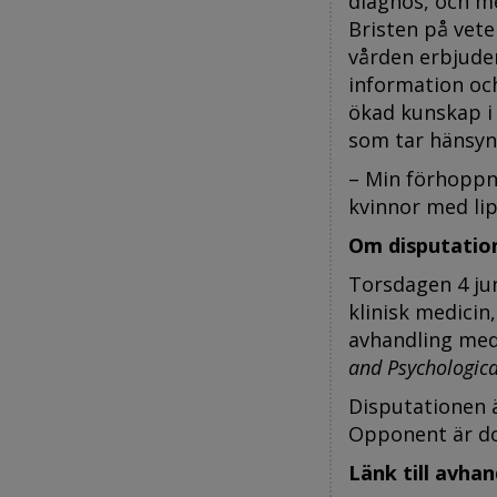
diagnos, och m
Bristen på vet
vården erbjude
information oc
ökad kunskap i
som tar hänsyn 
– Min förhoppni
kvinnor med li
Om disputatio
Torsdagen 4 jun
klinisk medicin
avhandling med
and Psychologica
Disputationen ä
Opponent är do
Länk till avha