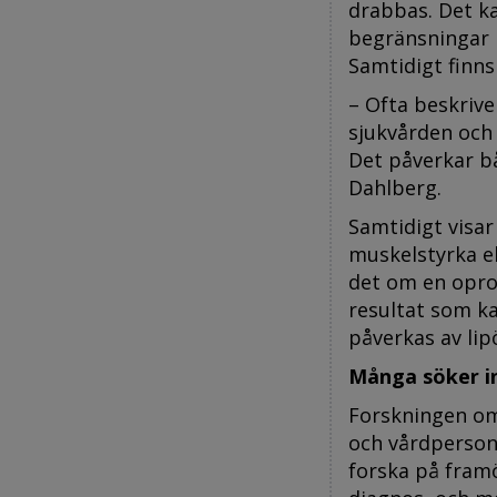
drabbas. Det ka
begränsningar i
Samtidigt finns
– Ofta beskrive
sjukvården och
Det påverkar båd
Dahlberg.
Samtidigt visar
muskelstyrka e
det om en oprop
resultat som ka
påverkas av li
Många söker i
Forskningen om
och vårdpersona
forska på framö