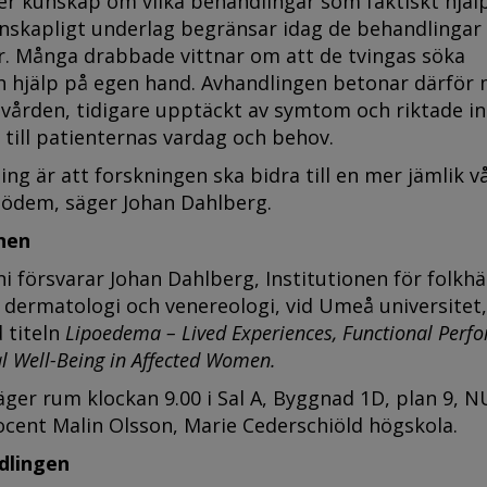
er kunskap om vilka behandlingar som faktiskt hjälp
enskapligt underlag begränsar idag de behandlinga
r. Många drabbade vittnar om att de tvingas söka
h hjälp på egen hand. Avhandlingen betonar därför
 vården, tidigare upptäckt av symtom och riktade in
till patienternas vardag och behov.
ng är att forskningen ska bidra till en mer jämlik v
pödem, säger Johan Dahlberg.
nen
i försvarar Johan Dahlberg, Institutionen för folkhä
, dermatologi och venereologi, vid Umeå universitet,
 titeln
Lipoedema – Lived Experiences, Functional Perf
l Well-Being in Affected Women.
ger rum klockan 9.00 i Sal A, Byggnad 1D, plan 9, N
cent Malin Olsson, Marie Cederschiöld högskola.
ndlingen