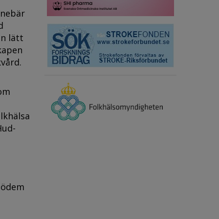
nnebär
d
n lätt
kapen
vård.
 om
lkhälsa
Hud-
ipödem