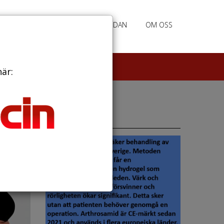
RATION
ANNONSERING HEMSIDAN
OM OSS
här:
Annonser