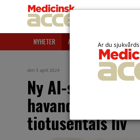
NYHETER
ARTIKLAR
AKTUELLT
Är du sjukvårds
den 5 april 2024
Ny AI-stödd diag
havandeskapsför
tiotusentals liv