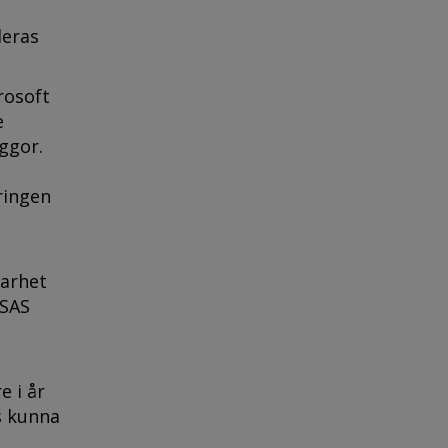
deras
rosoft
e
ggor.
ringen
barhet
 SAS
e i år
s kunna
s