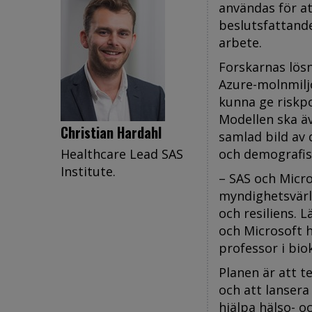
användas för at
beslutsfattande
arbete.
Forskarnas lösn
Azure-molnmiljö
kunna ge riskpo
Modellen ska äv
Christian Hardahl
samlad bild av 
Healthcare Lead SAS
och demografis
Institute.
– SAS och Micro
myndighetsvärl
och resiliens. 
och Microsoft h
professor i bio
Planen är att t
och att lanser
hjälpa hälso- o