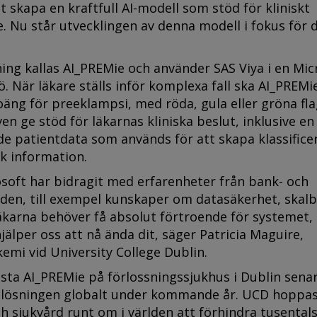
t skapa en kraftfull AI-modell som stöd för kliniskt
. Nu står utvecklingen av denna modell i fokus för 
ing kallas AI_PREMie och använder SAS Viya i en Mic
. När läkare ställs inför komplexa fall ska AI_PREMi
äng för preeklampsi, med röda, gula eller gröna fla
en ge stöd för läkarnas kliniska beslut, inklusive en
de patientdata som används för att skapa klassifice
k information.
soft har bidragit med erfarenheter från bank- och
den, till exempel kunskaper om datasäkerhet, skal
Läkarna behöver få absolut förtroende för systemet,
jälper oss att nå ända dit, säger Patricia Maguire,
kemi vid University College Dublin.
esta AI_PREMie på förlossningssjukhus i Dublin senar
a lösningen globalt under kommande år. UCD hoppa
ch sjukvård runt om i världen att förhindra tusental