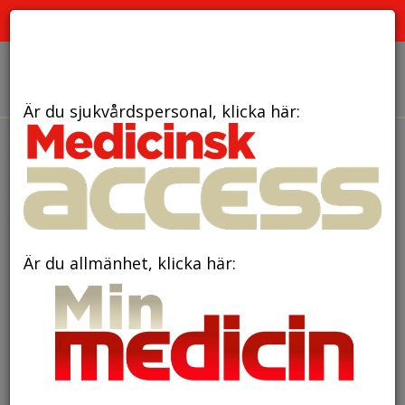
PRENUMERATION
ANNONSERING HEMSIDAN
OM OSS
Är du sjukvårdspersonal, klicka här:
den 10 oktober 2017
Nu måste vi gå från ord
till handling!
Är du allmänhet, klicka här: