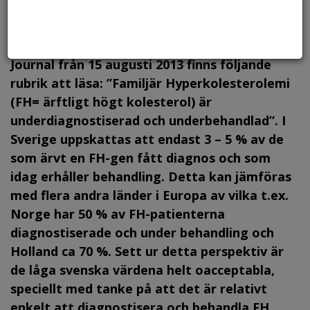
I den medicinska tidskriften European Heart
Journal från 15 augusti 2013 finns följande
rubrik att läsa: ”Familjär Hyperkolesterolemi
(FH= ärftligt högt kolesterol) är
underdiagnostiserad och underbehandlad”. I
Sverige uppskattas att endast 3 – 5 % av de
som ärvt en FH-gen fått diagnos och som
idag erhåller behandling. Detta kan jämföras
med flera andra länder i Europa av vilka t.ex.
Norge har 50 % av FH-patienterna
diagnostiserade och under behandling och
Holland ca 70 %. Sett ur detta perspektiv är
de låga svenska värdena helt oacceptabla,
speciellt med tanke på att det är relativt
enkelt att diagnostisera och behandla FH.