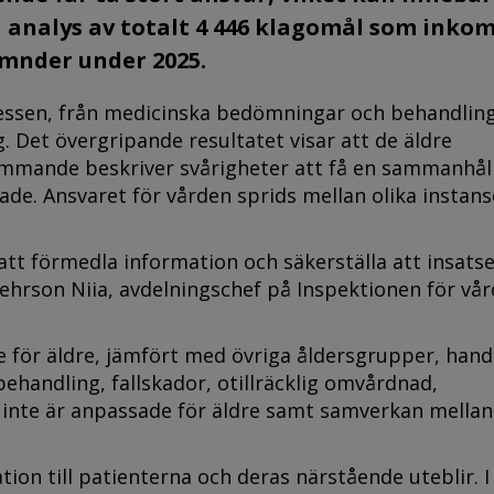
n analys av totalt 4 446 klagomål som inko
ämnder under 2025.
essen, från medicinska bedömningar och behandlinga
 Det övergripande resultatet visar att de äldre
mmande beskriver svårigheter att få en sammanhål
rade. Ansvaret för vården sprids mellan olika instans
 att förmedla information och säkerställa att insats
ehrson Niia, avdelningschef på Inspektionen för vår
 för äldre, jämfört med övriga åldersgrupper, han
handling, fallskador, otillräcklig omvårdnad,
nte är anpassade för äldre samt samverkan mellan 
on till patienterna och deras närstående uteblir. I 