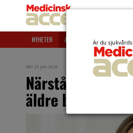
NYHETER
ARTIKLAR
AKTUELLT
Är du sjukvårds
den 23 juni 2026
Närstående får t
äldre behöver vå