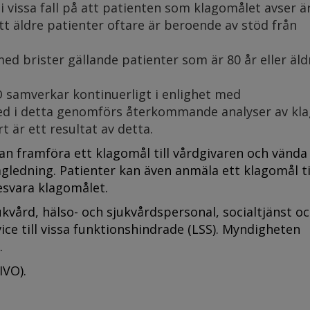
 vissa fall på att patienten som klagomålet avser ä
tt äldre patienter oftare är beroende av stöd från
ed brister gällande patienter som är 80 år eller äldr
samverkar kontinuerligt i enlighet med
led i detta genomförs återkommande analyser av kl
är ett resultat av detta.
n framföra ett klagomål till vårdgivaren och vända s
gledning. Patienter kan även anmäla ett klagomål ti
besvara klagomålet.
jukvård, hälso- och sjukvårdspersonal, socialtjänst o
ce till vissa funktionshindrade (LSS). Myndigheten
.
IVO).