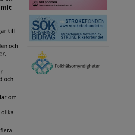
mmit
r till
len och
er,
er
d och
dlar om
olika
flera