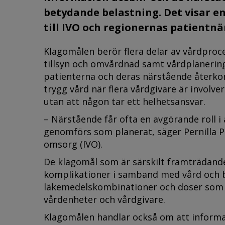
betydande belastning. Det visar e
till IVO och regionernas patientn
Klagomålen berör flera delar av vårdproc
tillsyn och omvårdnad samt vårdplanering.
patienterna och deras närstående återko
trygg vård när flera vårdgivare är involve
utan att någon tar ett helhetsansvar.
– Närstående får ofta en avgörande roll i
genomförs som planerat, säger Pernilla P
omsorg (IVO).
De klagomål som är särskilt framträdande
komplikationer i samband med vård och be
läkemedelskombinationer och doser som i
vårdenheter och vårdgivare.
Klagomålen handlar också om att informati