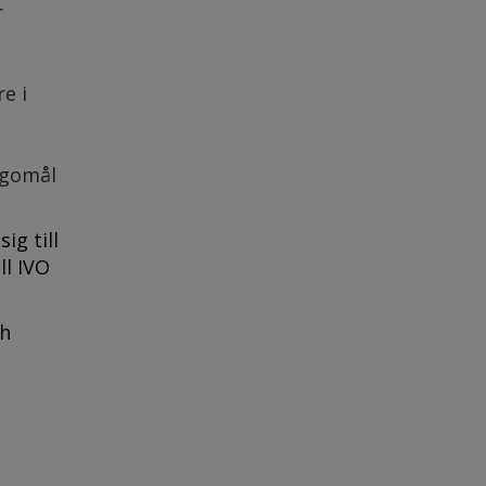
r
e i
agomål
ig till
ll IVO
ch