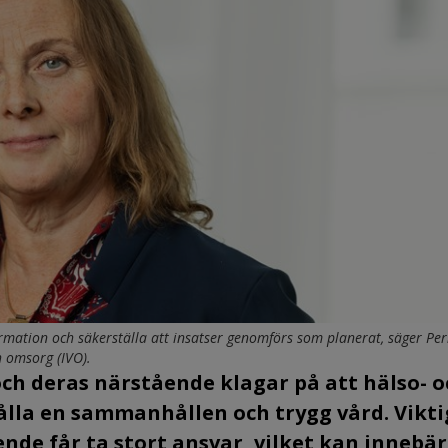
rmation och säkerställa att insatser genomförs som planerat, säger Per
h omsorg (IVO).
 och deras närstående klagar på att hälso- 
ålla en sammanhållen och trygg vård. Vikti
nde får ta stort ansvar, vilket kan innebä