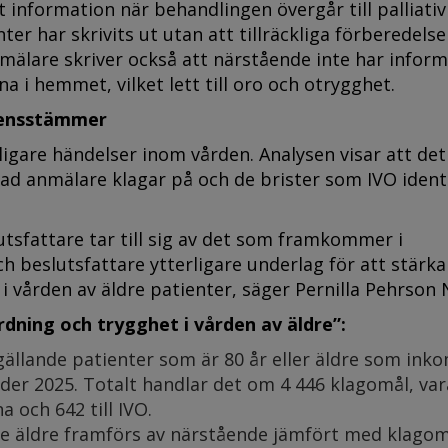
t information när behandlingen övergår till palliativ
r har skrivits ut utan att tillräckliga förberedelse
mälare skriver också att närstående inte har infor
na i hemmet, vilket lett till oro och otrygghet.
erensstämmer
ligare händelser inom vården. Analysen visar att det
d anmälare klagar på och de brister som IVO identi
utsfattare tar till sig av det som framkommer i
 beslutsfattare ytterligare underlag för att stärka
 vården av äldre patienter, säger Pernilla Pehrson N
rdning och trygghet i vården av äldre”:
llande patienter som är 80 år eller äldre som inkom
er 2025. Totalt handlar det om 4 446 klagomål, var
 och 642 till IVO.
de äldre framförs av närstående jämfört med klagom