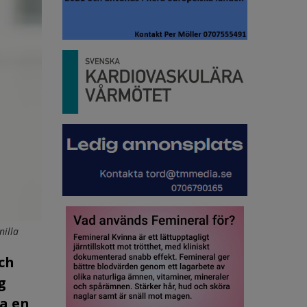
nilla
och
g
ra en