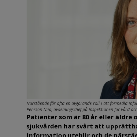
Närstående får ofta en avgörande roll i att förmedla info
Pehrson Niia, avdelningschef på Inspektionen för vård oc
Patienter som är 80 år eller äldre
sjukvården har svårt att upprätth
information uteblir och de närståe