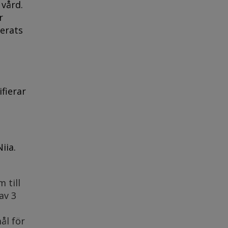
 vård.
r
merats
fierar
iia.
 till
av 3
ål för