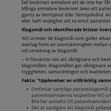
fall beskriver anmälare att de inte har fåt
Många anmälare beskriver även att patiente
gjorts av hemtjänst eller hemsjukvård. An
eller haft möjlighet att ta emot patienter
Klagomål och identifierade brister öv
IVO utreder de klagomål som gäller allvar
överlag finns en samstämmighet mellan va
vid utredning av klagomål.
– Vi förväntar oss att vårdgivare och besl
klagomålen. Klagomålen ger vårdgivare och
tryggheten, samordningen och kvaliteten i
Fakta: ”Upplevelser av otillräcklig samo
Omfattar samtliga patientklagomål gä
patientnämnderna respektive IVO und
804 har anmälts till patientnämnderna
Det är vanligare att klagomål gällan