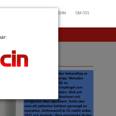
RATION
ANNONSERING HEMSIDAN
OM OSS
här:
Annonser