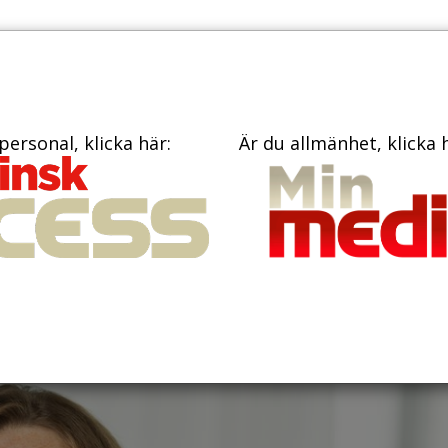
PRENUME
TIDNINGAR
BÖCKER
KONTAKT
personal, klicka här:
Är du allmänhet, klicka 
a stort ansvar när
rd