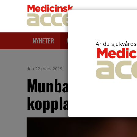
NYHETER
ARTIKLAR
AKTUELLT
Är du sjukvårds
den 22 mars 2019
Munbakterier i b
kopplas till agg