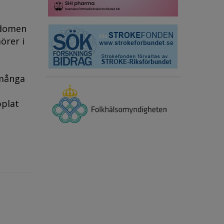
kdomen
örer i
 många
pplat