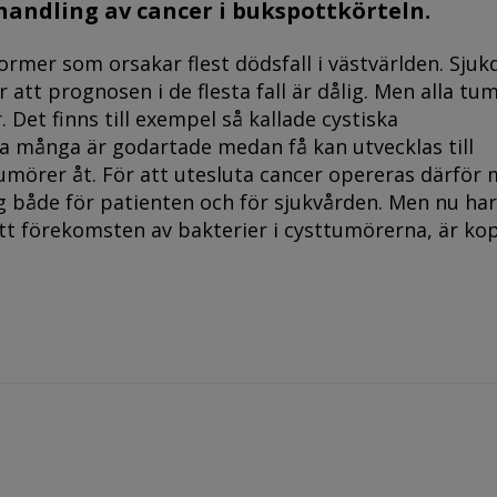
ehandling av cancer i bukspottkörteln.
ormer som orsakar flest dödsfall i västvärlden. Sju
 att prognosen i de flesta fall är dålig. Men alla tum
 Det finns till exempel så kallade cystiska
a många är godartade medan få kan utvecklas till
 tumörer åt. För att utesluta cancer opereras därför
g både för patienten och för sjukvården. Men nu har
 att förekomsten av bakterier i cysttumörerna, är ko