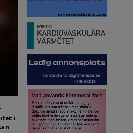
r
utet i
kan