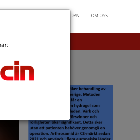
RATION
ANNONSERING HEMSIDAN
OM OSS
här:
Annonser