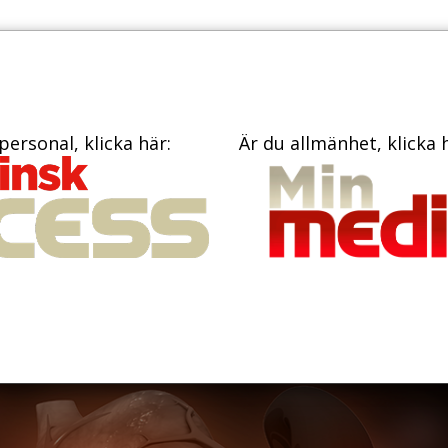
PRENUME
TIDNINGAR
BÖCKER
KONTAKT
personal, klicka här:
Är du allmänhet, klicka 
ukspott­körteln
ressivare tumörer