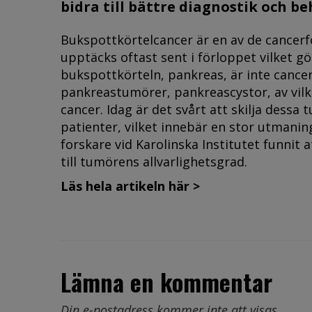
bidra till bättre diagnostik och b
Bukspottkörtelcancer är en av de cancerf
upptäcks oftast sent i förloppet vilket gör
bukspottkörteln, pankreas, är inte cancer.
pankreastumörer, pankreascystor, av vilk
cancer. Idag är det svårt att skilja dessa
patienter, vilket innebär en stor utmanin
forskare vid Karolinska Institutet funnit
till tumörens allvarlighetsgrad.
Läs hela artikeln här >
Lämna en kommentar
Din e-postadress kommer inte att visas