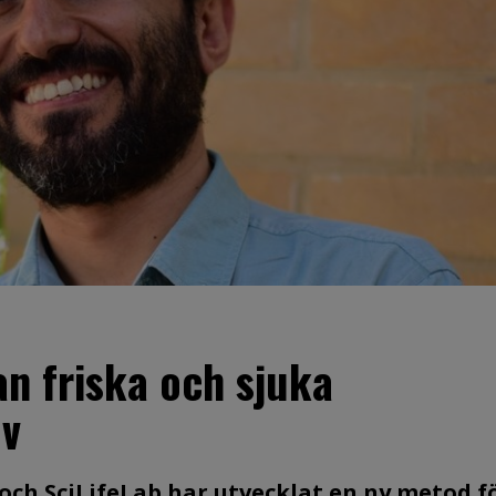
an friska och sjuka
ov
 och SciLifeLab har utvecklat en ny metod f