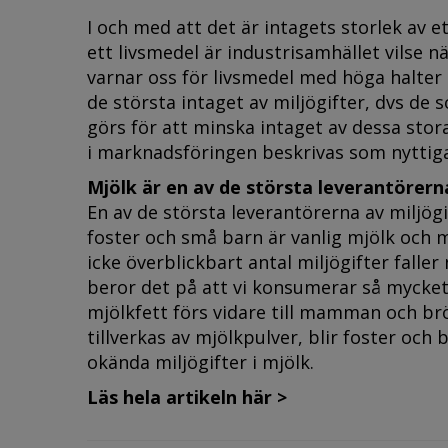
I och med att det är intagets storlek av et
ett livsmedel är industrisamhället vilse n
varnar oss för livsmedel med höga halter
de största intaget av miljögifter, dvs de 
görs för att minska intaget av dessa stora
i marknadsföringen beskrivas som nyttig
Mjölk är en av de största leverantörerna
En av de största leverantörerna av miljögi
foster och små barn är vanlig mjölk och m
icke överblickbart antal miljögifter falle
beror det på att vi konsumerar så mycket
mjölkfett förs vidare till mamman och br
tillverkas av mjölkpulver, blir foster och
okända miljögifter i mjölk.
Läs hela artikeln här >