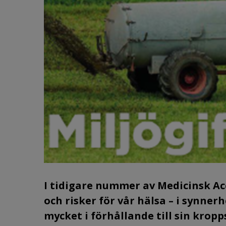
I tidigare nummer av Medicinsk Acc
och risker för vår hälsa – i synner
mycket i förhållande till sin kropps