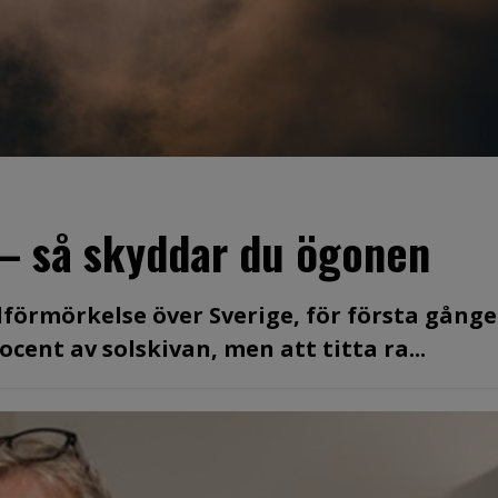
 – så skyddar du ögonen
olförmörkelse över Sverige, för första gång
cent av solskivan, men att titta ra...