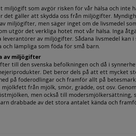
t miljögift som avgör risken för vår hälsa och inte h
är det gäller att skydda oss från miljögifter. Myndig
 av miljögifter, men säger inget om de livsmedel so
som utgör det verkliga hotet mot vår hälsa. Inga åtg
 leverantörer av miljögifter. Sådana livsmedel kan i 
a och lämpliga som föda för små barn.
 av miljögifter
fter till den svenska befolkningen och då i synnerhet
ejeriprodukter. Det beror dels på att ett mycket st
r ned på foderodlingar och framför allt på betesmark
 mjölkfett från mjölk, smör, grädde, ost osv. Genom
östmjölken, men också till modersmjölkersättning,
 barn drabbade av det stora antalet kända och framfö