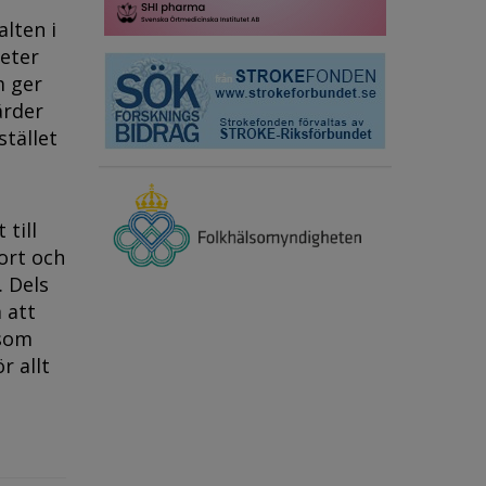
alten i
heter
m ger
ärder
stället
 till
ort och
. Dels
 att
 som
r allt