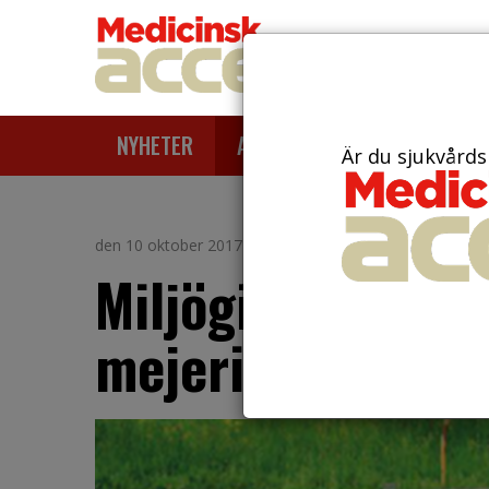
NYHETER
ARTIKLAR
AKTUELLT
Är du sjukvårds
den 10 oktober 2017
Miljögifter i mjö
mejeriprodukter