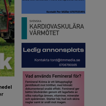
medel
er