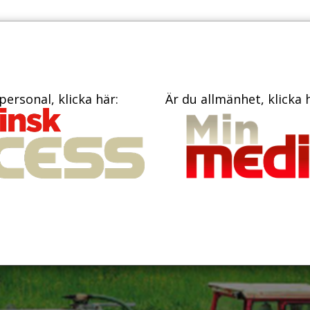
PRENUME
TIDNINGAR
BÖCKER
KONTAKT
personal, klicka här:
Är du allmänhet, klicka 
lk och