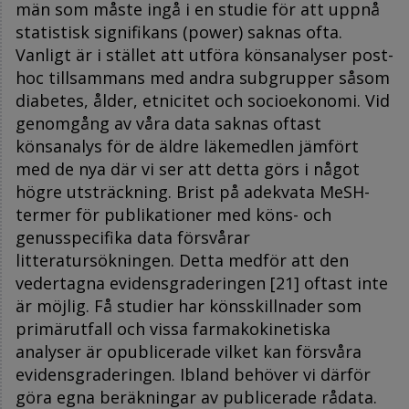
män som måste ingå i en studie för att uppnå
statistisk signifikans (power) saknas ofta.
Vanligt är i stället att utföra könsanalyser post-
hoc tillsammans med andra subgrupper såsom
diabetes, ålder, etnicitet och socioekonomi. Vid
genomgång av våra data saknas oftast
könsanalys för de äldre läkemedlen jämfört
med de nya där vi ser att detta görs i något
högre utsträckning. Brist på adekvata MeSH-
termer för publikationer med köns- och
genusspecifika data försvårar
litteratursökningen. Detta medför att den
vedertagna evidensgraderingen [21] oftast inte
är möjlig. Få studier har könsskillnader som
primärutfall och vissa farmakokinetiska
analyser är opublicerade vilket kan försvåra
evidensgraderingen. Ibland behöver vi därför
göra egna beräkningar av publicerade rådata.