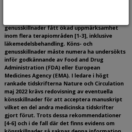
Foto: Canstock, arkiv.
Sedan början av 2000-talet har köns- och
genusskillnader fått ökad uppmärksamhet
inom flera terapiområden [1-3], inklusive
läkemedelsbehandling. Köns- och
genusskillnader måste numera ha undersökts
inför godkännande av Food and Drug
Administration (FDA) eller European
Medicines Agency (EMA). I ledare i högt
rankade tidskrifterna Nature och Circulation
maj 2022 krävs redovisning av eventuella
könsskillnader för att acceptera manuskript
vilket en del andra medicinska tidskrifter
gjort förut. Trots dessa rekommendationer
[4-6] och i de fall där det finns evidens om
könsskillnader så saknas denna information