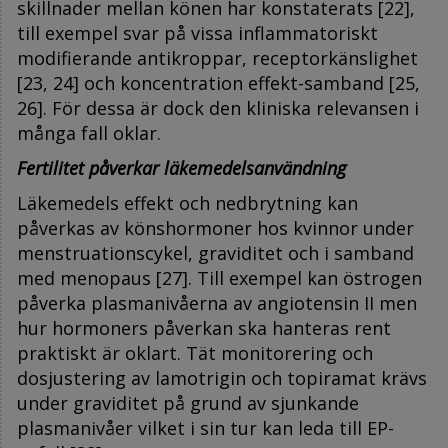
skillnader mellan könen har konstaterats [22],
till exempel svar på vissa inflammatoriskt
modifierande antikroppar, receptorkänslighet
[23, 24] och koncentration effekt-samband [25,
26]. För dessa är dock den kliniska relevansen i
många fall oklar.
Fertilitet påverkar läkemedelsanvändning
Läkemedels effekt och nedbrytning kan
påverkas av könshormoner hos kvinnor under
menstruationscykel, graviditet och i samband
med menopaus [27]. Till exempel kan östrogen
påverka plasmanivåerna av angiotensin II men
hur hormoners påverkan ska hanteras rent
praktiskt är oklart. Tät monitorering och
dosjustering av lamotrigin och topiramat krävs
under graviditet på grund av sjunkande
plasmanivåer vilket i sin tur kan leda till EP-