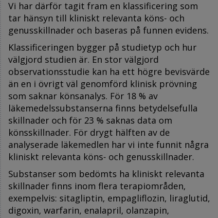
Vi har därför tagit fram en klassificering som
tar hänsyn till kliniskt relevanta köns- och
genusskillnader och baseras på funnen evidens.
Klassificeringen bygger på studietyp och hur
välgjord studien är. En stor välgjord
observationsstudie kan ha ett högre bevisvärde
än en i övrigt väl genomförd klinisk prövning
som saknar könsanalys. För 18 % av
läkemedelssubstanserna finns betydelsefulla
skillnader och för 23 % saknas data om
könsskillnader. För drygt hälften av de
analyserade läkemedlen har vi inte funnit några
kliniskt relevanta köns- och genusskillnader.
Substanser som bedömts ha kliniskt relevanta
skillnader finns inom flera terapiområden,
exempelvis: sitagliptin, empagliflozin, liraglutid,
digoxin, warfarin, enalapril, olanzapin,