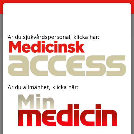
PRENUMERATION
ANNONSERING HEMSIDAN
OM OSS
Är du sjukvårdspersonal, klicka här:
den 29 juni 2022
Kunskapsstöd om
könsaspekter på läkemedel
kan förbättra
Är du allmänhet, klicka här:
läkemedelsanvändningen