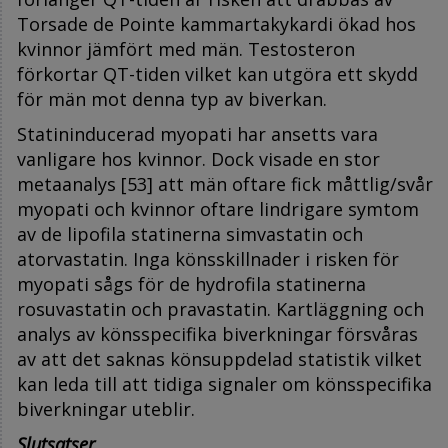
Torsade de Pointe kammartakykardi ökad hos
kvinnor jämfört med män. Testosteron
förkortar QT-tiden vilket kan utgöra ett skydd
för män mot denna typ av biverkan.
Statininducerad myopati har ansetts vara
vanligare hos kvinnor. Dock visade en stor
metaanalys [53] att män oftare fick måttlig/svår
myopati och kvinnor oftare lindrigare symtom
av de lipofila statinerna simvastatin och
atorvastatin. Inga könsskillnader i risken för
myopati sågs för de hydrofila statinerna
rosuvastatin och pravastatin. Kartläggning och
analys av könsspecifika biverkningar försvåras
av att det saknas könsuppdelad statistik vilket
kan leda till att tidiga signaler om könsspecifika
biverkningar uteblir.
Slutsatser