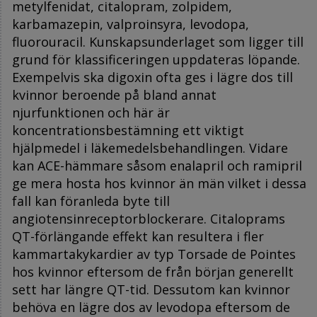
metylfenidat, citalopram, zolpidem,
karbamazepin, valproinsyra, levodopa,
fluorouracil. Kunskapsunderlaget som ligger till
grund för klassificeringen uppdateras löpande.
Exempelvis ska digoxin ofta ges i lägre dos till
kvinnor beroende på bland annat
njurfunktionen och här är
koncentrationsbestämning ett viktigt
hjälpmedel i läkemedelsbehandlingen. Vidare
kan ACE-hämmare såsom enalapril och ramipril
ge mera hosta hos kvinnor än män vilket i dessa
fall kan föranleda byte till
angiotensinreceptorblockerare. Citaloprams
QT-förlängande effekt kan resultera i fler
kammartakykardier av typ Torsade de Pointes
hos kvinnor eftersom de från början generellt
sett har längre QT-tid. Dessutom kan kvinnor
behöva en lägre dos av levodopa eftersom de