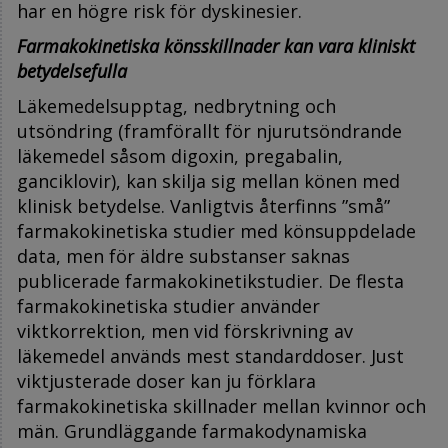
har en högre risk för dyskinesier.
Farmakokinetiska könsskillnader kan vara kliniskt
betydelsefulla
Läkemedelsupptag, nedbrytning och
utsöndring (framförallt för njurutsöndrande
läkemedel såsom digoxin, pregabalin,
ganciklovir), kan skilja sig mellan könen med
klinisk betydelse. Vanligtvis återfinns ”små”
farmakokinetiska studier med könsuppdelade
data, men för äldre substanser saknas
publicerade farmakokinetikstudier. De flesta
farmakokinetiska studier använder
viktkorrektion, men vid förskrivning av
läkemedel används mest standarddoser. Just
viktjusterade doser kan ju förklara
farmakokinetiska skillnader mellan kvinnor och
män. Grundläggande farmakodynamiska