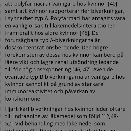
att polyfarmaci är vanligare hos kvinnor [40]
samt att kvinnor rapporterar fler biverkningar,
i synnerhet typ A. Polyfarmaci har antagits vara
en vanlig orsak till läkemedelsinteraktioner
framförallt hos äldre kvinnor [45]. De
förutsägbara typ A-biverkningarna är
dos/koncentrationsberoende. Den högre
förekomsten av dessa hos kvinnor kan bero på
lägre vikt och lägre renal utsöndring ledande
till för hög dosexponering [46, 47]. Även de
oväntade typ B biverkningarna är vanligare hos
kvinnor sannolikt på grund av starkare
immunoreaktivitet och påverkan av
könshormoner.
Hjärt-kärl biverkningar hos kvinnor leder oftare
till indragning av läkemedel som följd [12,48-
52]. Vid behandling med läkemedel som
förlänger QT-tiden är risken att drabbas av