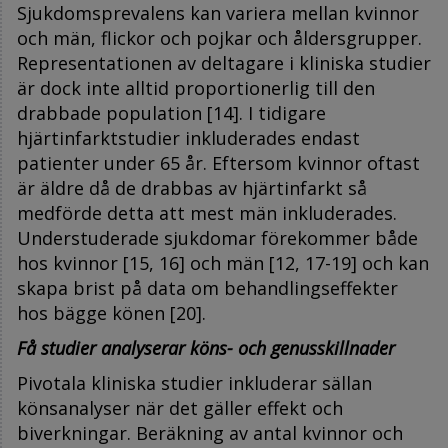
Sjukdomsprevalens kan variera mellan kvinnor
och män, flickor och pojkar och åldersgrupper.
Representationen av deltagare i kliniska studier
är dock inte alltid proportionerlig till den
drabbade population [14]. I tidigare
hjärtinfarktstudier inkluderades endast
patienter under 65 år. Eftersom kvinnor oftast
är äldre då de drabbas av hjärtinfarkt så
medförde detta att mest män inkluderades.
Understuderade sjukdomar förekommer både
hos kvinnor [15, 16] och män [12, 17-19] och kan
skapa brist på data om behandlingseffekter
hos bägge könen [20].
Få studier analyserar köns- och genusskillnader
Pivotala kliniska studier inkluderar sällan
könsanalyser när det gäller effekt och
biverkningar. Beräkning av antal kvinnor och