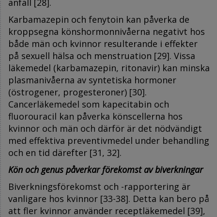
anfall [28].
Karbamazepin och fenytoin kan påverka de
kroppsegna könshormonnivåerna negativt hos
både män och kvinnor resulterande i effekter
på sexuell hälsa och menstruation [29]. Vissa
läkemedel (karbamazepin, ritonavir) kan minska
plasmanivåerna av syntetiska hormoner
(östrogener, progesteroner) [30].
Cancerläkemedel som kapecitabin och
fluorouracil kan påverka könscellerna hos
kvinnor och män och därför är det nödvändigt
med effektiva preventivmedel under behandling
och en tid därefter [31, 32].
Kön och genus påverkar förekomst av biverkningar
Biverkningsförekomst och -rapportering är
vanligare hos kvinnor [33-38]. Detta kan bero på
att fler kvinnor använder receptläkemedel [39],