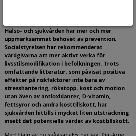
Hälso- och sjukvården har mer och mer
uppmärksammat behovet av prevention.
Socialstyrelsen har rekommenderat
vårdgivarna att mer aktivt verka för
livsstilsmodifikation i befolkningen. Trots
omfattande litteratur, som påvisat positiva
effekter på riskfaktorer inte bara av
stresshantering, rökstopp, kost och motion
utan även av antioxidanter, D-vitamin,
fettsyror och andra kosttillskott, har
sjukvården hittills i mycket liten utsträckning
insett det potentiella värdet av kosttillskott.
Med hjälp av pulsvågsanalys har jag, Per-Arne