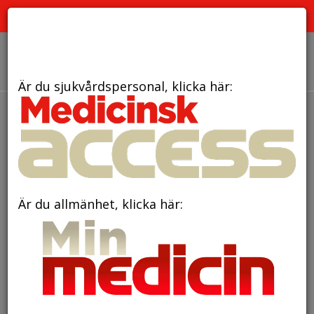
PRENUMERATION
ANNONSERING HEMSIDAN
OM OSS
Är du sjukvårdspersonal, klicka här:
den 30 maj 2017
Kosttillskott som
komplement till livsstils­
modifikation
Är du allmänhet, klicka här: