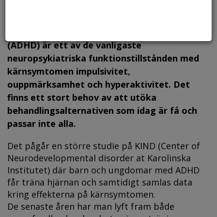
Attention Deficit Hyperactivity Disorder
(ADHD) är ett av de vanligaste
neuropsykiatriska funktions­tillstånden med
kärnsymtomen impulsivitet,
ouppmärksamhet och hyperaktivitet. Det
finns ett stort behov av att utöka
behandlingsalternativen som idag är få och
passar inte alla.
Det pågår en större studie på KIND (Center of
Neurodevelopmental disorder at Karolinska
Institutet) där barn och ungdomar med ADHD
får träna hjärnan och samtidigt samlas data
kring effekterna på kärnsymtomen.
De senaste åren har man lyft fram både