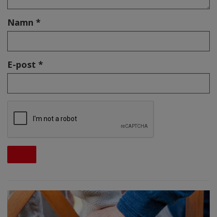
Namn *
E-post *