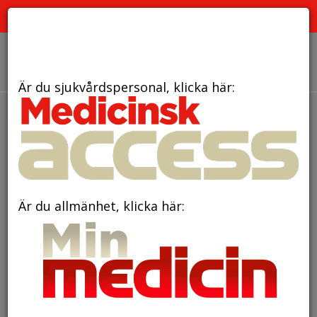
PRENUMERATION
ANNONSERING HEMSIDAN
OM OSS
Är du sjukvårdspersonal, klicka här:
den 9 oktober 2017
Kan ADHD bli bättre
med hjärnträning?
Är du allmänhet, klicka här: