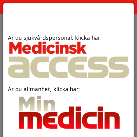
PRENUMERATION
ANNONSERING HEMSIDAN
OM OSS
Är du sjukvårdspersonal, klicka här:
den 10 oktober 2017
Gentester vägleder till
behandling av autism
Är du allmänhet, klicka här: