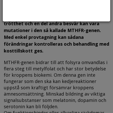
En av flera orsaker till autism, ADHD, extrem
trötthet och en del andra besvär kan vara
mutationer i den så kallade MTHFR-genen.
Med enkel provtagning kan sådana
förändringar kontrolleras och behandling med
kosttillskott ges.
MTHFR-genen bidrar till att folsyra omvandlas i
flera steg till metylfolat och har stor betydelse
för kroppens biokemi. Om denna gen inte
fungerar som den ska kan kedjereaktioner
uppstå som kraftigt försämrar kroppens
ämnesomsättning. Minskad bildning av viktiga
signalsubstanser som melatonin, dopamin och
serotonin kan bli följden.
Om funktionshinder eller allvarliga sjukdomar