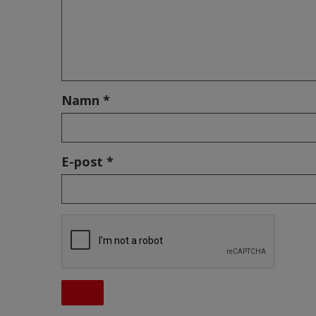
Namn *
E-post *