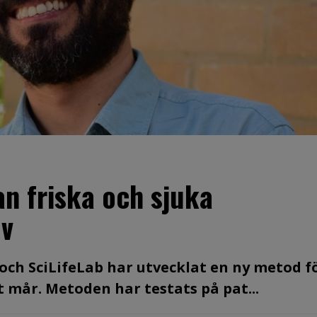
an friska och sjuka
ov
 och SciLifeLab har utvecklat en ny metod f
 mår. Metoden har testats på pat...