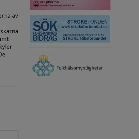
erna av
rskarna
tämt
kyler
De