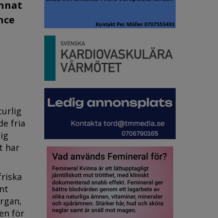
annat
ence
turlig
e fria
ig
t har
friska
ant
organ,
en för