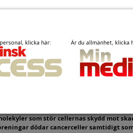
PRENUME
TIDNINGAR
BÖCKER
KONTAKT
personal, klicka här:
Är du allmänhet, klicka 
ot ny möjlig
ancer
olekyler som stör cellernas skydd mot ska
öreningar dödar cancerceller samtidigt so