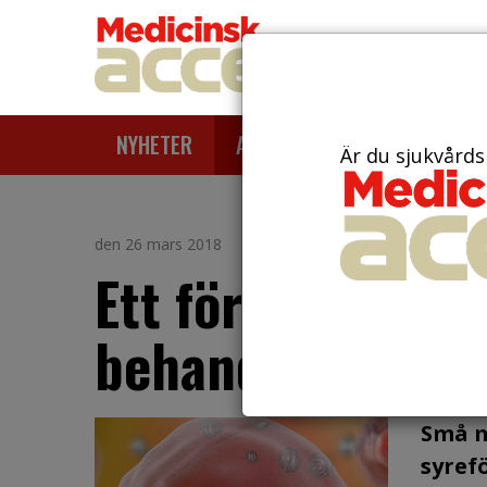
NYHETER
ARTIKLAR
AKTUELLT
Är du sjukvårds
den 26 mars 2018
Ett första steg m
behandling av c
Små m
syref