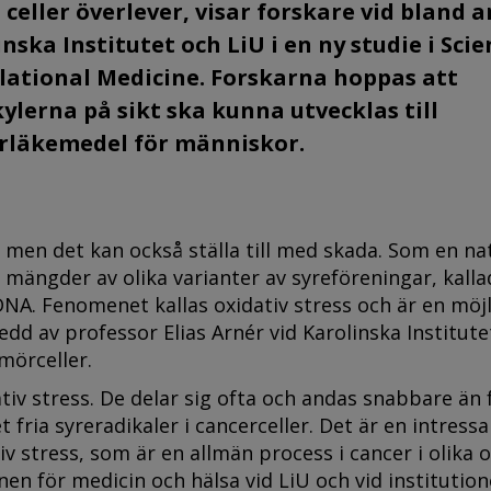
 celler överlever, visar forskare vid bland 
nska Institutet och LiU i en ny studie i Sci
lational Medicine. Forskarna hoppas att
ylerna på sikt ska kunna utvecklas till
rläkemedel för människor.
ss, men det kan också ställa till med skada. Som en na
mängder av olika varianter av syreföreningar, kallad
NA. Fenomenet kallas oxidativ stress och är en möjl
 ledd av professor Elias Arnér vid Karolinska Institute
mörceller.
tiv stress. De delar sig ofta och andas snabbare än 
et fria syreradikaler i cancerceller. Det är en intress
v stress, som är en allmän process i cancer i olika 
onen för medicin och hälsa vid LiU och vid institution