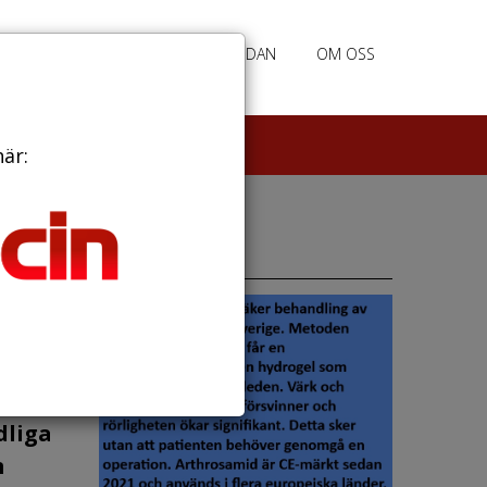
RATION
ANNONSERING HEMSIDAN
OM OSS
här:
Annonser
dliga
m