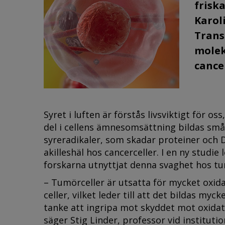
friska
Karoli
Trans
molek
cance
Syret i luften är förstås livsviktigt för o
del i cellens ämnesomsättning bildas små 
syreradikaler, som skadar proteiner och D
akilleshäl hos cancerceller. I en ny studie
forskarna utnyttjat denna svaghet hos tu
– Tumörceller är utsatta för mycket oxida
celler, vilket leder till att det bildas myck
tanke att ingripa mot skyddet mot oxidati
säger Stig Linder, professor vid instituti