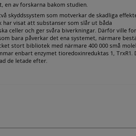
et, en av forskarna bakom studien.
ns två skyddssystem som motverkar de skadliga effekt
k har visat att substanser som slår ut båda
a celler och ger svåra biverkningar. Därför ville fo
 som bara påverkar det ena systemet, närmare bes
cket stort bibliotek med närmare 400 000 små mole
ämmar enbart enzymet tioredoxinreduktas 1, TrxR1. 
d de letade efter.