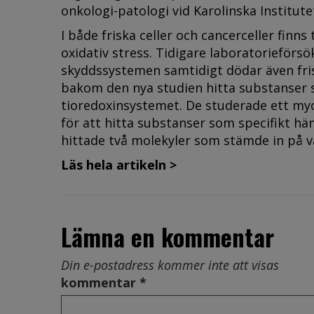
onkologi-patologi vid Karolinska Institut
I både friska celler och cancerceller fin
oxidativ stress. Tidigare laboratorieförsö
skyddssystemen samtidigt dödar även frisk
bakom den nya studien hitta substanser
tioredoxinsystemet. De studerade ett my
för att hitta substanser som specifikt h
hittade två molekyler som stämde in på va
Läs hela artikeln >
Lämna en kommentar
Din e-postadress kommer inte att visas
kommentar *