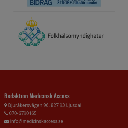
Redaktion Medicinsk Access
Bjuråkersvägen 96, 827 93 Ljusdal
070-6790165
info@medicinskaccess.se