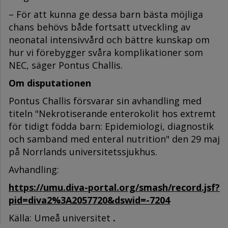
– För att kunna ge dessa barn bästa möjliga
chans behövs både fortsatt utveckling av
neonatal intensivvård och bättre kunskap om
hur vi förebygger svåra komplikationer som
NEC, säger Pontus Challis.
Om disputationen
Pontus Challis försvarar sin avhandling med
titeln "Nekrotiserande enterokolit hos extremt
för tidigt födda barn: Epidemiologi, diagnostik
och samband med enteral nutrition" den 29 maj
på Norrlands universitetssjukhus.
Avhandling:
https://umu.diva-portal.org/smash/record.jsf?
pid=diva2%3A2057720&dswid=-7204
Källa: Umeå universitet
.