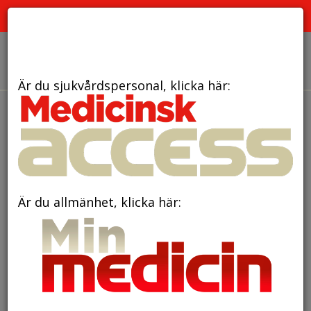
PRENUMERATION
ANNONSERING HEMSIDAN
OM OSS
Är du sjukvårdspersonal, klicka här:
den 27 maj 2026
Bättre näring ger
starkare start för extremt för
tidigt födda
Är du allmänhet, klicka här: