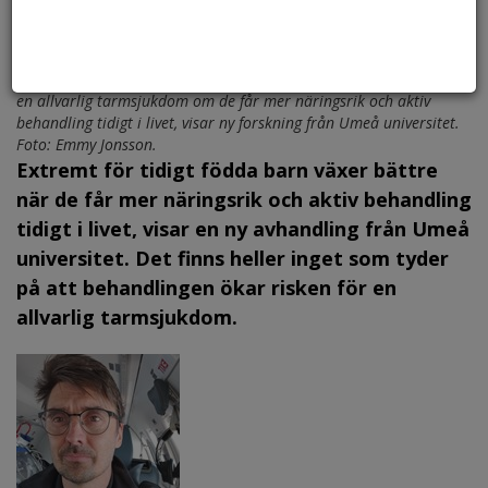
Extremt för tidigt födda barn löper inte större risk att drabbas av
en allvarlig tarmsjukdom om de får mer näringsrik och aktiv
behandling tidigt i livet, visar ny forskning från Umeå universitet.
Foto: Emmy Jonsson.
Extremt för tidigt födda barn växer bättre
när de får mer näringsrik och aktiv behandling
tidigt i livet, visar en ny avhandling från Umeå
universitet. Det finns heller inget som tyder
på att behandlingen ökar risken för en
allvarlig tarmsjukdom.