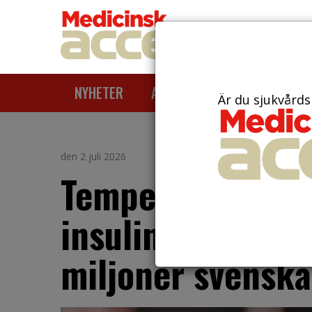
NYHETER
ARTIKLAR
AKTUELLT
Är du sjukvårds
den 2 juli 2026
Temperaturkänsl
insulin kan nu le
miljoner svenska