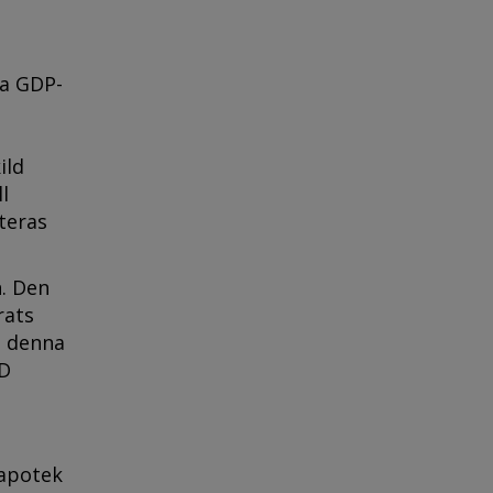
ta GDP-
ild
l
nteras
. Den
rats
da denna
VD
 apotek