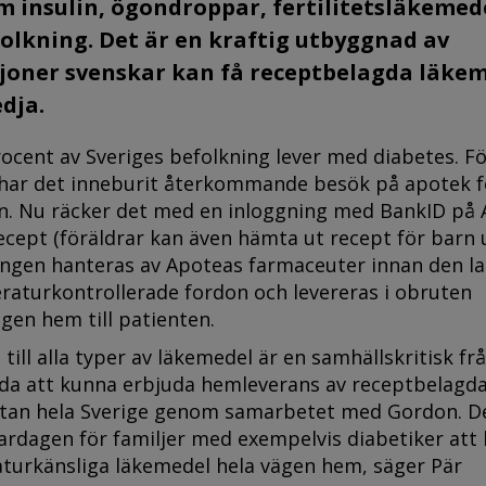
 insulin, ögondroppar, fertilitetsläkemed
efolkning. Det är en kraftig utbyggnad av
ljoner svenskar kan få receptbelagda läke
dja.
ocent av Sveriges befolkning lever med diabetes. F
ar det inneburit återkommande besök på apotek f
in. Nu räcker det med en inloggning med BankID på 
ecept (föräldrar kan även hämta ut recept för barn
ningen hanteras av Apoteas farmaceuter innan den la
aturkontrollerade fordon och levereras i obruten
ägen hem till patienten.
 till alla typer av läkemedel är en samhällskritisk fr
lada att kunna erbjuda hemleverans av receptbelagd
nästan hela Sverige genom samarbetet med Gordon. D
 vardagen för familjer med exempelvis diabetiker att
aturkänsliga läkemedel hela vägen hem, säger Pär