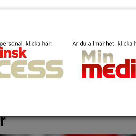
PRENUME
TIDNINGAR
BÖCKER
KONTAKT
personal, klicka här:
Är du allmänhet, klicka 
iga läkemedel som
vereras hem till 9,5
r