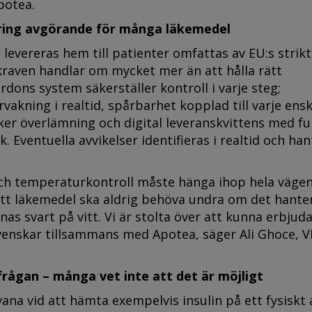
potea.
ring avgörande för många läkemedel
evereras hem till patienter omfattas av EU:s strik
kraven handlar om mycket mer än att hålla rätt
dons system säkerställer kontroll i varje steg;
akning i realtid, spårbarhet kopplad till varje ensk
ker överlämning och digital leveranskvittens med ful
. Eventuella avvikelser identifieras i realtid och ha
ch temperaturkontroll måste hänga ihop hela vägen
tt läkemedel ska aldrig behöva undra om det hante
nnas svart på vitt. Vi är stolta över att kunna erbju
r svenskar tillsammans med Apotea, säger Ali Ghoce, 
rågan – många vet inte att det är möjligt
na vid att hämta exempelvis insulin på ett fysiskt