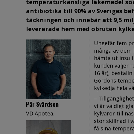
temperaturkänsliga läkemedel som
antibiotika till 90% av Sveriges b
täckningen och innebär att 9,5 mi
levererade hem med obruten kylke
Ungefär fem pr
många av dem h
hämta ut insul
kunden väljer r
16 år), beställ
Gordons temper
kylkedja hela v
– Tillgänglighet
Pär Svärdson
vi är väldigt g
VD Apotea.
kylvaror till 
stor skillnad i
få sina temper