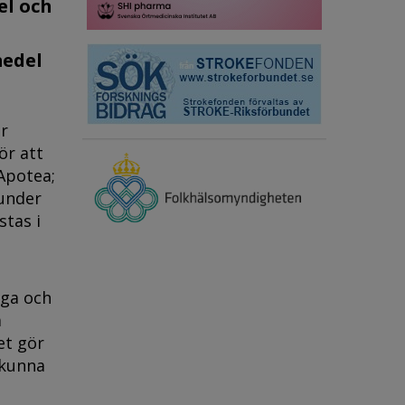
el och
medel
ör
ör att
Apotea;
 under
stas i
åga och
a
et gör
 kunna