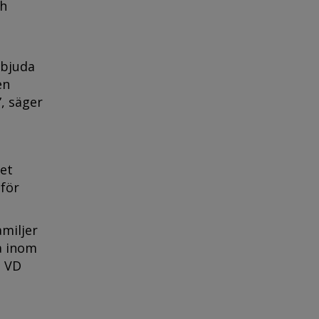
ch
rbjuda
en
, säger
et
 för
amiljer
a inom
, VD