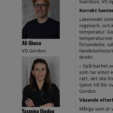
Svärdson, VD A
Korrekt hante
Läkemedel som l
regelverk, och 
temperatur. Gor
temperaturöverv
Ali Ghoce
försändelse, sä
VD Gordon.
händelsehistorik
direkt.
– Spårbarhet o
som tar emot e
rätt, det ska fi
tjänst till fle
Gordon.
Växande efterf
Många som är va
Yasmina Djedou