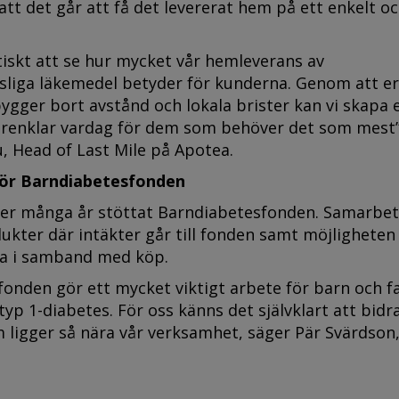
 att det går att få det levererat hem på ett enkelt o
tiskt att se hur mycket vår hemleverans av
liga läkemedel betyder för kunderna. Genom att e
ygger bort avstånd och lokala brister kan vi skapa 
örenklar vardag för dem som behöver det som mest”
, Head of Last Mile på Apotea.
ör Barndiabetesfonden
er många år stöttat Barndiabetesfonden. Samarbet
ukter där intäkter går till fonden samt möjligheten
ra i samband med köp.
onden gör ett mycket viktigt arbete för barn och f
yp 1-diabetes. För oss känns det självklart att bidr
 ligger så nära vår verksamhet, säger Pär Svärdson