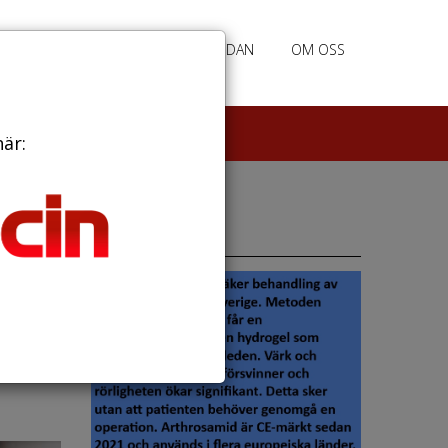
RATION
ANNONSERING HEMSIDAN
OM OSS
här:
Annonser