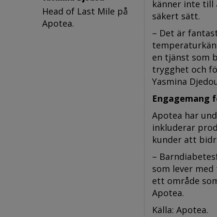
känner inte till
Head of Last Mile på
säkert sätt.
Apotea.
– Det är fantas
temperaturkäns
en tjänst som b
trygghet och f
Yasmina Djedou
Engagemang f
Apotea har und
inkluderar prod
kunder att bid
– Barndiabetesf
som lever med t
ett område som
Apotea.
Källa: Apotea.