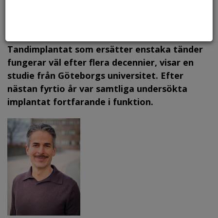
Foto: Canstock, arkiv.
Tandimplantat som ersätter enstaka tänder
fungerar väl efter flera decennier, visar en
studie från Göteborgs universitet. Efter
nästan fyrtio år var samtliga undersökta
implantat fortfarande i funktion.