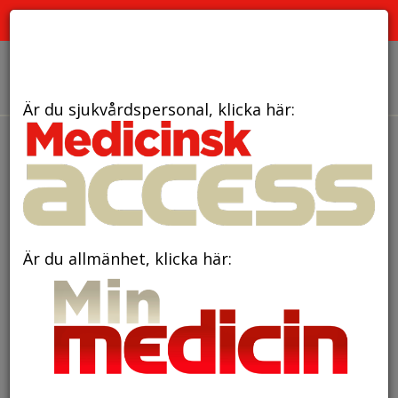
PRENUMERATION
ANNONSERING HEMSIDAN
OM OSS
Är du sjukvårdspersonal, klicka här:
den 4 mars 2025
Tandimplantat
fortfarande i funktion efter
fyrtio år
Är du allmänhet, klicka här: