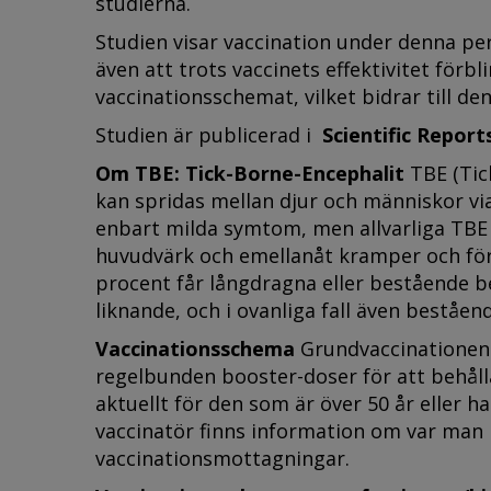
studierna.
Studien visar vaccination under denna peri
även att trots vaccinets effektivitet förbl
vaccinationsschemat, vilket bidrar till d
Studien är publicerad i
Scientific Report
Om TBE: Tick-Borne-Encephalit
TBE (Tic
kan spridas mellan djur och människor via
enbart milda symtom, men allvarliga TBE 
huvudvärk och emellanåt kramper och förl
procent får långdragna eller bestående b
liknande, och i ovanliga fall även beståe
Vaccinationsschema
Grundvaccinationen 
regelbunden booster-doser för att behåll
aktuellt för den som är över 50 år eller 
vaccinatör finns information om var man 
vaccinationsmottagningar.