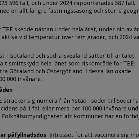
023 596 fall, och under 2024 rapporterades 387 fall.
ed en allt längre fästningssäsong och större geogr
TBE skedde nästan under hela året, under nio av å
r aktiva vid temperatur över fem grader, och 2024 v
st i Götaland och södra Svealand sätter till antalet
onalt smittskydd hela länet som riskområde för TBE:
ra Götaland och Östergötland. I dessa län ökade
 100 000 invånare.
råden
träcker sig numera från Ystad i söder till Söderh
incidens på 1 fall eller mera per 100 000 invånare und
 Folkhälsomyndigheten att kommuner har en förhö
ar påfyllnadsdos
Intresset för att vaccinera sig m