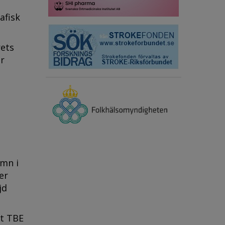
afisk
rets
ar
amn i
er
jd
ot TBE