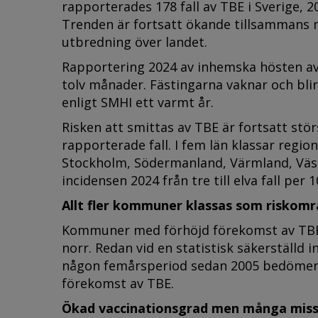
rapporterades 178 fall av TBE i Sverige, 2
Trenden är fortsatt ökande tillsammans m
utbredning över landet.
Rapportering 2024 av inhemska hösten av 
tolv månader.
Fästingarna vaknar och bli
enligt SMHI ett varmt år.
Risken att smittas av TBE är fortsatt stör
rapporterade fall. I fem län klassar regi
Stockholm, Södermanland, Värmland, Väst
incidensen 2024 från tre till elva fall per
Allt fler kommuner klassas som riskom
Kommuner med förhöjd förekomst av TBE s
norr. Redan vid en statistisk säkerställd 
någon femårsperiod sedan 2005 bedömer
förekomst av TBE.
Ökad vaccinationsgrad men många miss