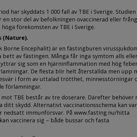
od har skyddats 1 000 fall av TBE i Sverige. Studien
ir en stor del av befolkningen ovaccinerad eller från
en höga förekomsten av TBE i Sverige.
s (Nature)
.
k Borne Encephalit) är en fästingburen virussjukd
 bett av fästingen. Många får inga symtom alls elle
yttrar sig som en hjärninflammation med hög feber
amningar. De flesta blir helt återställda men upp 
esvär i form av uttalad trötthet, minnesstörningar 
nde förlamningar.
mot TBE består av tre doserare. Därefter behöver
a ditt skydd. Alternativt vaccinationsschema kan va
har nedsatt immunförsvar. På www.fasting.nu/hitta
kan vaccinera sig – både bussar och fasta