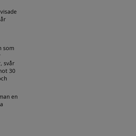
 visade
går
om som
r
, svår
mot 30
och
 man en
ra