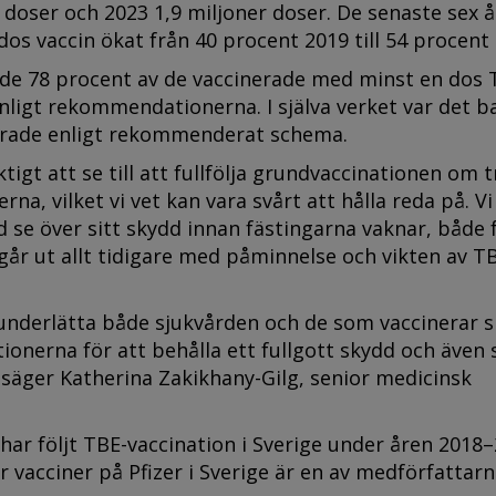
r doser och 2023 1,9 miljoner doser.
De senaste sex 
os vaccin ökat från 40 procent 2019 till 54 procent
ade 78 procent av de vaccinerade med minst en dos 
enligt rekommendationerna. I själva verket var det b
nerade enligt rekommenderat schema.
tigt att se till att fullfölja grundvaccinationen om t
na, vilket vi vet kan vara svårt att hålla reda på. Vi
id se över sitt skydd innan fästingarna vaknar, både 
går ut allt tidigare med påminnelse och vikten av T
e underlätta både sjukvården och de som vaccinerar s
ationerna för att behålla ett fullgott skydd och även
 säger Katherina Zakikhany-Gilg, senior medicinsk
 har följt TBE-vaccination i Sverige under åren 2018–
vacciner på Pfizer i Sverige är en av medförfattarna