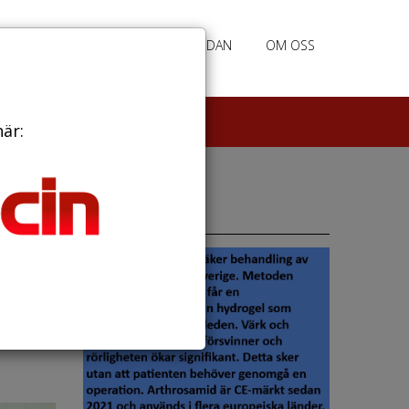
RATION
ANNONSERING HEMSIDAN
OM OSS
här:
Annonser
llt