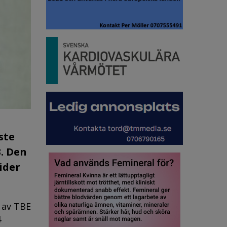
ste
3. Den
ider
l av TBE
4