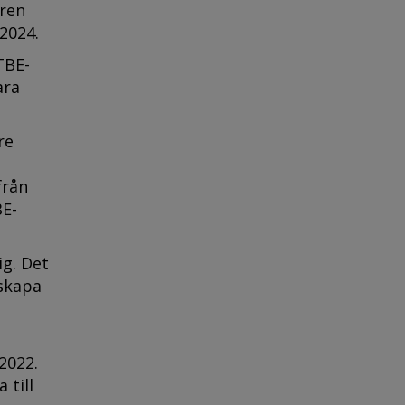
åren
 2024.
TBE-
ara
re
från
BE-
ig. Det
 skapa
2022.
 till