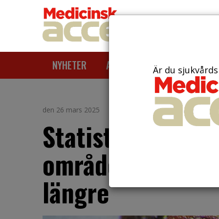
NYHETER
ARTIKLAR
AKTUELLT
Är du sjukvårds
den 26 mars 2025
Statistik visar: T
områden och säso
längre