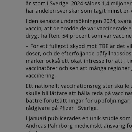
är stort i Sverige. 2024 såldes 1,4 miljone
har andelen svenskar som tagit minst en d
I den senaste undersökningen 2024, svar
vaccin, att de trodde de var vaccinerade 
drygt hälften, 54 procent som var vacci
– För ett fullgott skydd mot TBE är det vik
doser, och de efterföljande påfyllnadsdoser
märker också ett ökat intresse för att i t
vaccinatörer och sen att många regioner 
vaccinering.
Ett nationellt vaccinationsregister skull
skulle bli lättare att hålla reda på vaccin
bättre förutsättningar för uppföljningar,
rådgivare på Pfizer i Sverige.
I januari publicerades en unik studie som
Andreas Palmborg medicinskt ansvarig för 