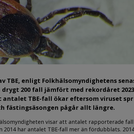
 av TBE, enligt Folkhälsomyndighetens sena
 drygt 200 fall jämfört med rekordåret 202
t antalet TBE-fall ökar eftersom viruset spr
ch fästingsäsongen pågår allt längre.
hälsomyndigheten
visar att antalet rapporterade fal
an 2014 har antalet TBE-fall mer än fördubblats. 201