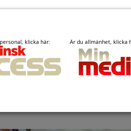
PRENUME
TIDNINGAR
BÖCKER
KONTAKT
personal, klicka här:
Är du allmänhet, klicka 
BE sprids till nya
ngen i Sverige blir a