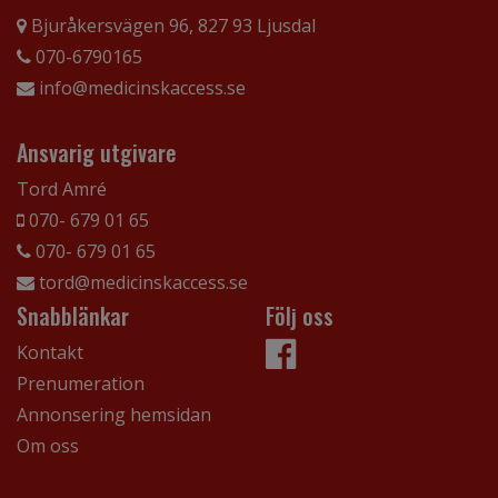
Bjuråkersvägen 96, 827 93 Ljusdal
070-6790165
info@medicinskaccess.se
Ansvarig utgivare
Tord Amré
070- 679 01 65
070- 679 01 65
tord@medicinskaccess.se
Snabblänkar
Följ oss
Kontakt
Prenumeration
Annonsering hemsidan
Om oss