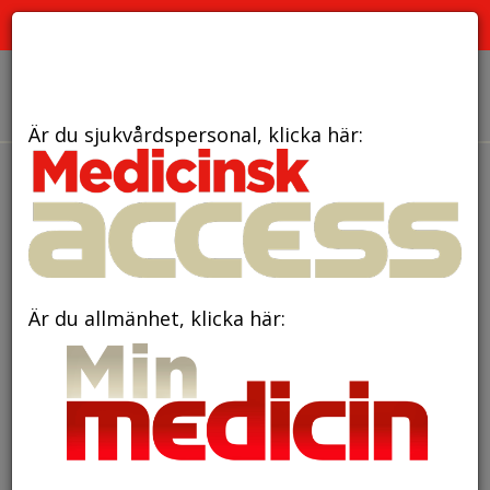
PRENUMERATION
ANNONSERING HEMSIDAN
OM OSS
Är du sjukvårdspersonal, klicka här:
den 4 juli 2023
Så kan örat meddela
hjärnan om hörseln skadats
Är du allmänhet, klicka här: