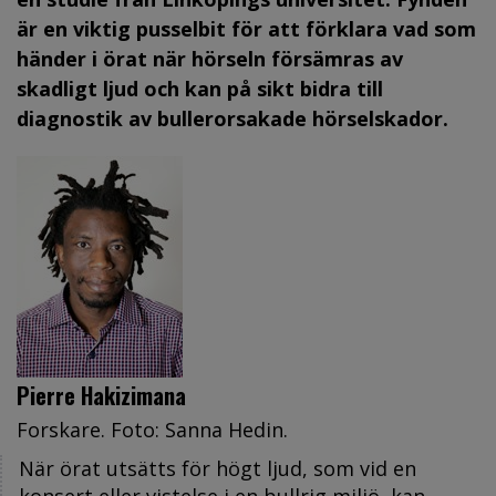
är en viktig pusselbit för att förklara vad som
händer i örat när hörseln försämras av
skadligt ljud och kan på sikt bidra till
diagnostik av bullerorsakade hörselskador.
Pierre Hakizimana
Forskare. Foto: Sanna Hedin.
När örat utsätts för högt ljud, som vid en
konsert eller vistelse i en bullrig miljö, kan