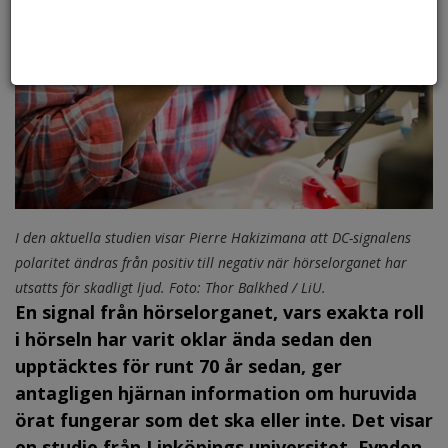
I den aktuella studien visar Pierre Hakizimana att DC-signalens
polaritet ändras från positiv till negativ när hörselorganet har
utsatts för skadligt ljud. Foto: Thor Balkhed / LiU.
En signal från hörselorganet, vars exakta roll
i hörseln har varit oklar ända sedan den
upptäcktes för runt 70 år sedan, ger
antagligen hjärnan information om huruvida
örat fungerar som det ska eller inte. Det visar
en studie från Linköpings universitet. Fynden