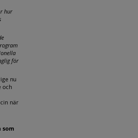
er hur
s
de
sprogram
ionella
glig för
rige nu
e och
cin när
m som