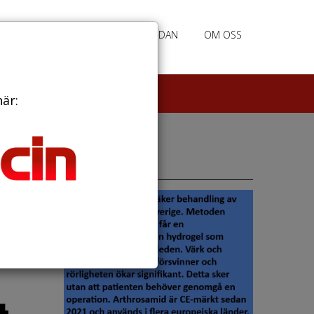
RATION
ANNONSERING HEMSIDAN
OM OSS
här:
Annonser