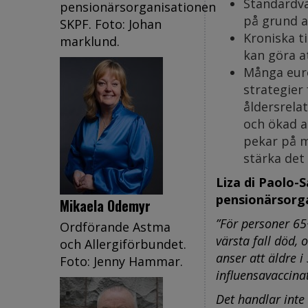
Standardva
pensionärsorganisationen
på grund a
SKPF. Foto: Johan
Kroniska t
marklund.
kan göra at
Många euro
strategier 
åldersrela
och ökad a
pekar på mö
stärka det
Liza di Paolo-
pensionärsorg
Mikaela Odemyr
”För personer 65
Ordförande Astma
värsta fall död, 
och Allergiförbundet.
anser att äldre i
Foto: Jenny Hammar.
influensavaccina
Det handlar inte 