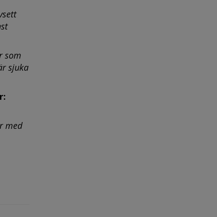
vsett
nst
er som
är sjuka
r:
er med