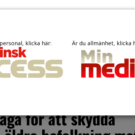
PRENUME
TIDNINGAR
BÖCKER
KONTAKT
personal, klicka här:
Är du allmänhet, klicka 
 vårändringsbudget
n för äldre som en
råga för att skydda