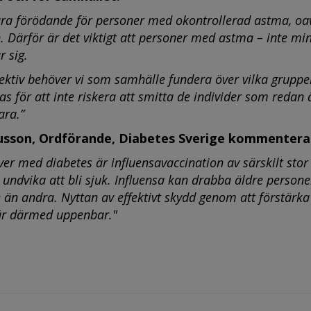
ara förödande för personer med okontrollerad astma, oa
. Därför är det viktigt att personer med astma – inte mi
r sig.
spektiv behöver vi som samhälle fundera över vilka grupp
s för att inte riskera att smitta de individer som redan 
ara.”
son, Ordförande, Diabetes Sverige kommentera
er med diabetes är influensavaccination av särskilt stor
t undvika att bli sjuk. Influensa kan drabba äldre person
 än andra. Nyttan av effektivt skydd genom att förstärka
 är därmed uppenbar."