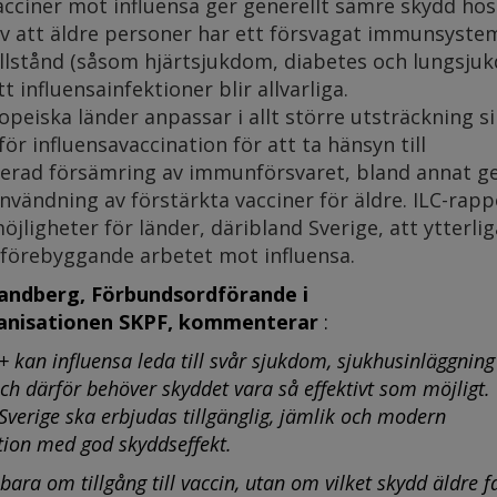
cciner mot influensa ger generellt sämre skydd hos 
v att äldre personer har ett försvagat immunsyste
illstånd (såsom hjärtsjukdom, diabetes och lungsju
t influensainfektioner blir allvarliga.
peiska länder anpassar i allt större utsträckning s
för influensavaccination för att ta hänsyn till
terad försämring av immunförsvaret, bland annat 
nvändning av förstärkta vacciner för äldre. ILC-rap
jligheter för länder, däribland Sverige, att ytterli
 förebyggande arbetet mot influensa.
Sandberg,
Förbundsordförande i
anisationen SKPF, kommenterar
:
+ kan influensa leda till svår sjukdom, sjukhusinläggning
och därför behöver skyddet vara så effektivt som möjligt. 
 Sverige ska erbjudas tillgänglig, jämlik och modern
tion med god skyddseffekt.
bara om tillgång till vaccin, utan om vilket skydd äldre f