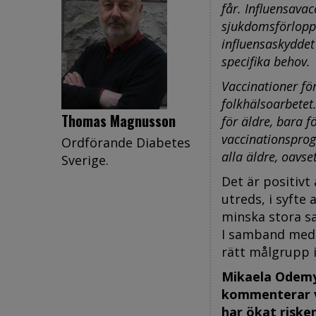
får. Influensava
sjukdomsförloppet
influensaskyddet
specifika behov.
Vaccinationer fö
folkhälsoarbetet
Thomas Magnusson
för äldre, bara f
vaccinationsprogr
Ordförande Diabetes
alla äldre, oavse
Sverige.
Det är positivt
utreds, i syfte
minska stora s
I samband med d
rätt målgrupp i 
Mikaela Odemyr
kommenterar v
har ökat riske