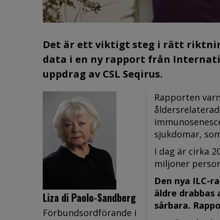
Det är ett viktigt steg i rätt riktn
data i en ny rapport från Internat
uppdrag av CSL Seqirus.
Rapporten varn
åldersrelatera
immunosenescens
sjukdomar, som 
I dag är cirka 2
miljoner person
Den nya ILC-ra
äldre drabbas 
Liza di Paolo-Sandberg
sårbara. Rappor
Förbundsordförande i