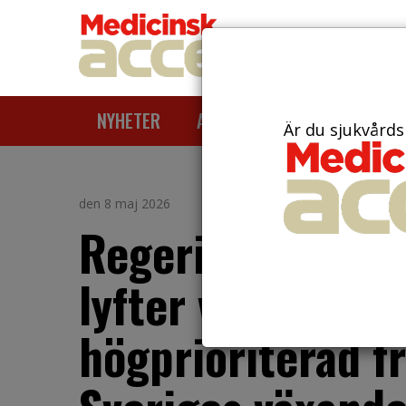
NYHETER
ARTIKLAR
AKTUELLT
Är du sjukvårds
den 8 maj 2026
Regeringens nya
lyfter vaccinatio
högprioriterad f