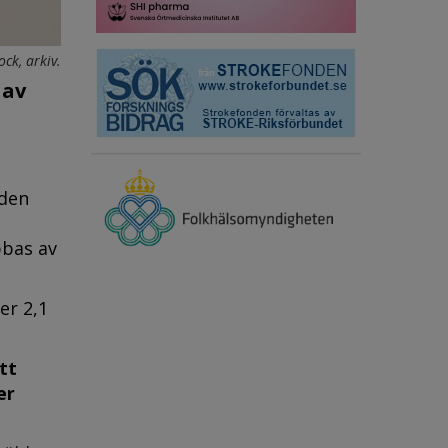
ock, arkiv.
 av
 den
bbas av
er 2,1
tt
er