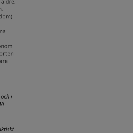
äldre,
m.
kdom)
ina
genom
porten
gare
 och i
Vi
aktiskt