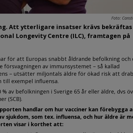
Foto: Canst
ing. Att ytterligare insatser krävs bekräftas
ional Longevity Centre (ILC), framtagen på
ar för att Europas snabbt åldrande befolkning och
de försvagningen av immunsystemet – så kallad
 – utsätter miljontals äldre för ökad risk att dra
till exempel influensa.
0 % av befolkningen i Sverige 65 år eller äldre, dvs öv
er (SCB).
pporten handlar om hur vacciner kan förebygga a
av sjukdom, som tex. influensa, och hur äldre är m
ten visar i korthet att: