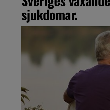
Sveriges växande
sjukdomar.