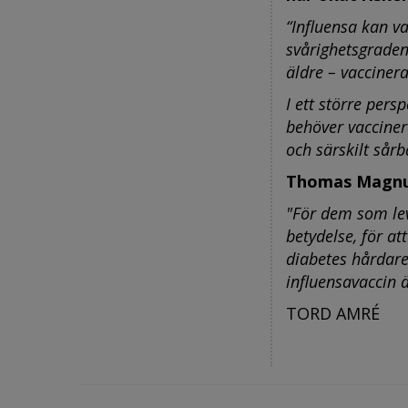
“Influensa kan v
svårighetsgraden
äldre – vaccinera
I ett större per
behöver vaccinera
och särskilt sårb
Thomas Magnus
"För dem som lev
betydelse, för at
diabetes hårdare
influensavaccin
TORD AMRÉ