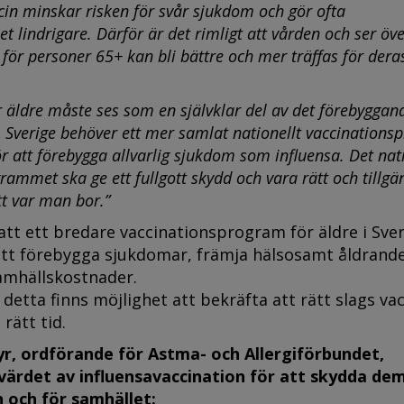
ccin minskar risken för svår sjukdom och gör ofta
 lindrigare. Därför är det rimligt att vården och ser öv
 för personer 65+ kan bli bättre och mer träffas för dera
r äldre måste ses som en självklar del av det förebyggan
. Sverige behöver ett mer samlat nationellt vaccination
ör att förebygga allvarlig sjukdom som influensa. Det nat
ammet ska ge ett fullgott skydd och vara rätt och tillgän
tt var man bor.”
 att ett bredare vaccinationsprogram för äldre i Sve
 att förebygga sjukdomar, främja hälsosamt åldrand
amhällskostnader.
etta finns möjlighet att bekräfta att rätt slags vac
rätt tid.
, ordförande för Astma- och Allergiförbundet,
ärdet av influensavaccination för att skydda de
n och för samhället: