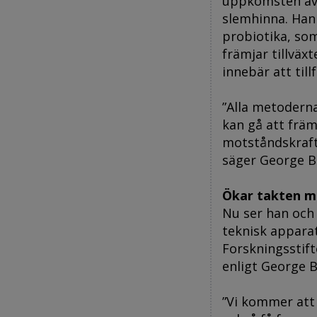
uppkomsten av 
slemhinna. Han s
probiotika, som
främjar tillväx
innebär att til
”Alla metoderna
kan gå att frä
motståndskraft
säger George B
Ökar takten m
Nu ser han och
teknisk apparat
Forskningsstift
enligt George 
”Vi kommer att