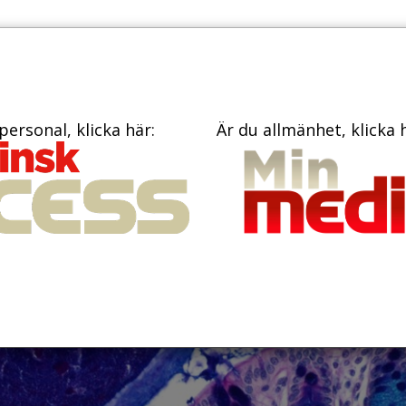
PRENUME
TIDNINGAR
BÖCKER
KONTAKT
personal, klicka här:
Är du allmänhet, klicka 
r forskning om hur
 kan förhindras