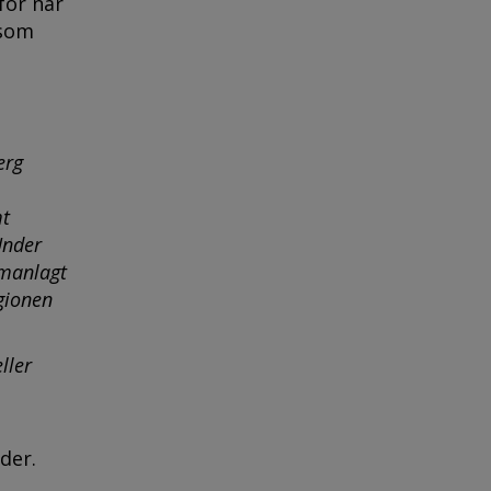
för när
 som
erg
mt
Under
mmanlagt
gionen
ller
der.