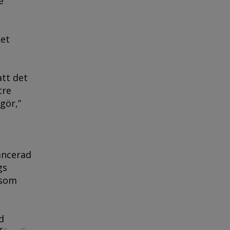
e
ket
att det
tre
gör,”
ancerad
gs
 som
d