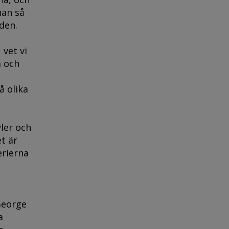
nan så
den.
 vet vi
a och
 olika
ler och
t är
erierna
George
a