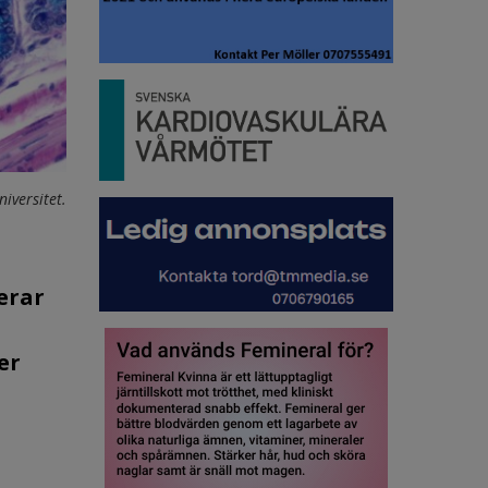
iversitet.
erar
er