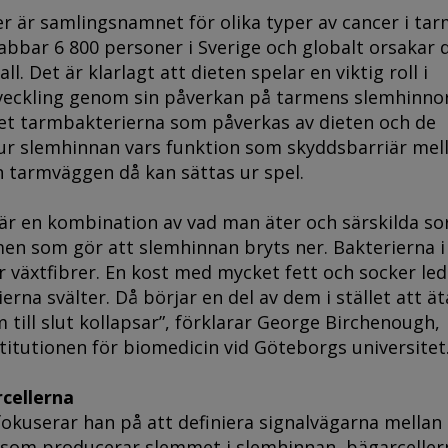
r är samlingsnamnet för olika typer av cancer i ta
abbar 6 800 personer i Sverige och globalt orsakar 
ll. Det är klarlagt att dieten spelar en viktig roll i
eckling genom sin påverkan på tarmens slemhinnor
det tarmbakterierna som påverkas av dieten och de
tur slemhinnan vars funktion som skyddsbarriär mel
h tarmväggen då kan sättas ur spel.
t är en kombination av vad man äter och särskilda so
men som gör att slemhinnan bryts ner. Bakterierna i
växtfibrer. En kost med mycket fett och socker lede
erna svälter. Då börjar en del av dem i stället att ät
till slut kollapsar”, förklarar George Birchenough,
stitutionen för biomedicin vid Göteborgs universitet
cellerna
 fokuserar han på att definiera signalvägarna mellan
r som producerar slemmet i slemhinnan, bägarceller