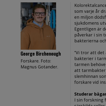
Kolorektalcance
som varje år dr
en miljon dödsfa
sjukdomens utv
Egentligen är 
påverkar i sin 
bakterierna oc
”Vi tror att de
George Birchenough
bakterier i tar
Forskare. Foto:
tarmen behöver 
Magnus Gotander.
att tarmbakteri
slemhinnan som 
forskare vid in
Studerar bägar
I sin forskning
särskilda celle