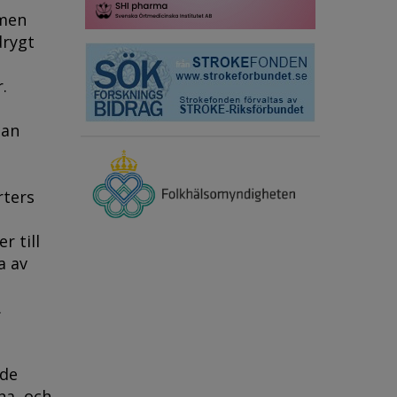
rmen
drygt
.
lan
rters
r till
a av
.
 de
na, och