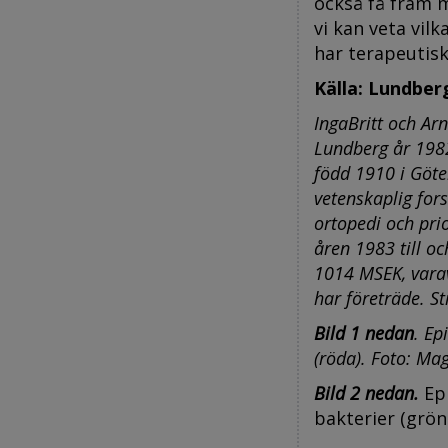
också få fram 
vi kan veta vi
har terapeutis
Källa: Lundber
IngaBritt och Ar
Lundberg år 198
född 1910 i Göte
vetenskaplig for
ortopedi och pri
åren 1983 till o
1014 MSEK, vara
har företräde. St
Bild 1 nedan
. Ep
(röda). Foto: Ma
Bild 2 nedan.
Ep
bakterier (grön