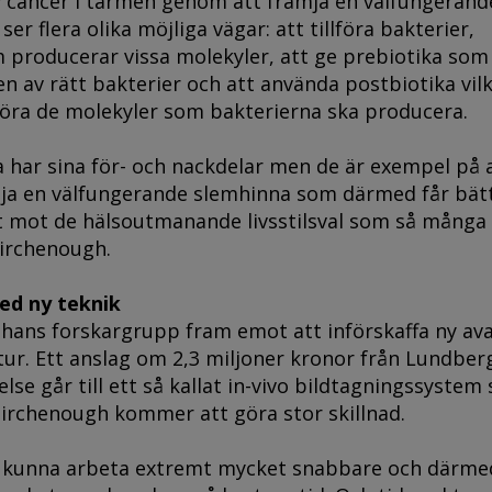
cancer i tarmen genom att främja en välfungerand
er flera olika möjliga vägar: att tillföra bakterier,
 producerar vissa molekyler, att ge prebiotika som
ten av rätt bakterier och att använda postbiotika vil
lföra de molekyler som bakterierna ska producera.
 har sina för- och nackdelar men de är exempel på 
mja en välfungerande slemhinna som därmed får bät
 mot de hälsoutmanande livsstilsval som så många 
irchenough.
ed ny teknik
 hans forskargrupp fram emot att införskaffa ny av
ur. Ett anslag om 2,3 miljoner kronor från Lundber
else går till ett så kallat in-vivo bildtagningssystem
Birchenough kommer att göra stor skillnad.
 kunna arbeta extremt mycket snabbare och därme