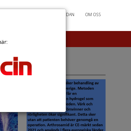
RATION
ANNONSERING HEMSIDAN
OM OSS
här:
Annonser