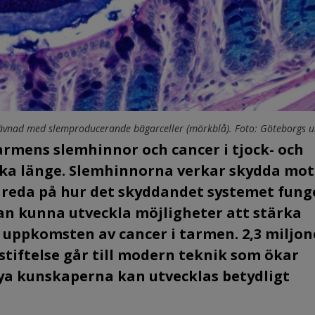
vävnad med slemproducerande bägarceller (mörkblå). Foto: Göteborgs un
armens slemhinnor och cancer i tjock- och
ka länge. Slemhinnorna verkar skydda mot
a reda på hur det skyddandet systemet fung
han kunna utveckla möjligheter att stärka
ppkomsten av cancer i tarmen. 2,3 miljon
tiftelse går till modern teknik som ökar
nya kunskaperna kan utvecklas betydligt