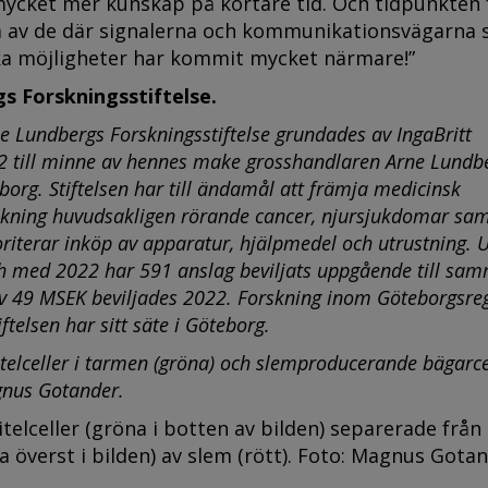
mycket mer kunskap på kortare tid. Och tidpunkten 
lka av de där signalerna och kommunikationsvägarna
ka möjligheter har kommit mycket närmare!”
gs Forskningsstiftelse.
ne Lundbergs Forskningsstiftelse
grundades av IngaBritt
2 till minne av hennes make grosshandlaren Arne Lundb
borg. Stiftelsen har till ändamål att främja medicinsk
skning huvudsakligen rörande cancer, njursjukdomar sa
oriterar inköp av apparatur, hjälpmedel och utrustning. 
ch med 2022 har 591 anslag beviljats uppgående till sa
v 49 MSEK beviljades 2022. Forskning inom Göteborgsre
iftelsen har sitt säte i Göteborg.
itelceller i tarmen (gröna) och slemproducerande bägarce
gnus Gotander.
itelceller (gröna i botten av bilden) separerade från
a överst i bilden) av slem (rött). Foto: Magnus Gotan