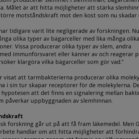
. Målet är att hitta möjligheter att stärka slemhin
 större motståndskraft mot den kost som nu skadar 
ar tidigare varit lite negligerade av forskningen. Nu
ånga olika typer av bägarceller med lika många olik
ioner. Vissa producerar olika typer av slem, andra
ed immunförsvaret eller känner av och reagerar på
örsöker klargöra vilka bägarceller som gör vad.”
 visat att tarmbakterierna producerar olika moleky
na i sin tur skapar receptorer för de molekylerna. De
 hypotesen att det finns en signalering mellan bakt
om påverkar uppbyggnaden av slemhinnan.
ndskraft
sk forskning går ut på att få fram läkemedel. Men 
bete handlar om att hitta möjligheter att förhindr