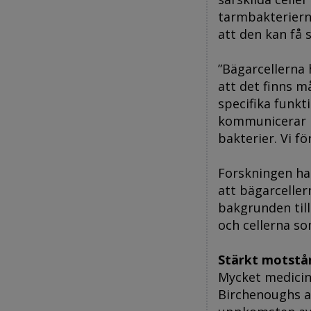
tarmbakterierna
att den kan få
”Bägarcellerna h
att det finns m
specifika funkt
kommunicerar m
bakterier. Vi f
Forskningen har
att bägarceller
bakgrunden till
och cellerna s
Stärkt motstå
Mycket medicin
Birchenoughs ar