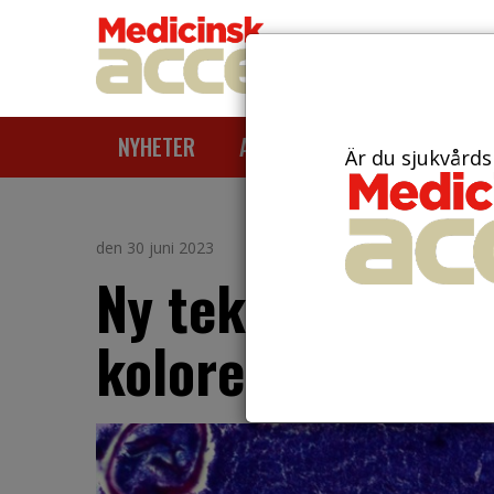
NYHETER
ARTIKLAR
AKTUELLT
Är du sjukvårds
den 30 juni 2023
Ny teknik främja
kolorektalcancer