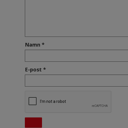
Namn *
E-post *