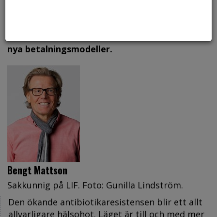
myndigheter och organisationer. Lif är
positiva till åtgärderna och att man lyfter
vikten av nya antibiotika, något som kräver
nya betalningsmodeller.
Bengt Mattson
Sakkunnig på LIF. Foto: Gunilla Lindström.
Den ökande antibiotikaresistensen blir ett allt
allvarligare hälsohot. Läget är till och med mer