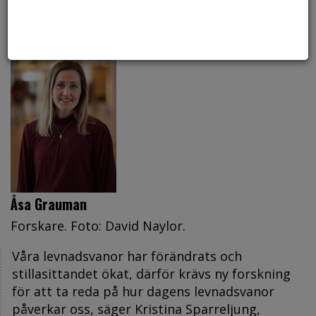
studie baserad på databasen SCAPIS med stöd
från Hjärt-Lungfonden.
Åsa Grauman
Forskare. Foto: David Naylor.
Våra levnadsvanor har förändrats och
stillasittandet ökat, därför krävs ny forskning
för att ta reda på hur dagens levnadsvanor
påverkar oss, säger Kristina Sparreljung,