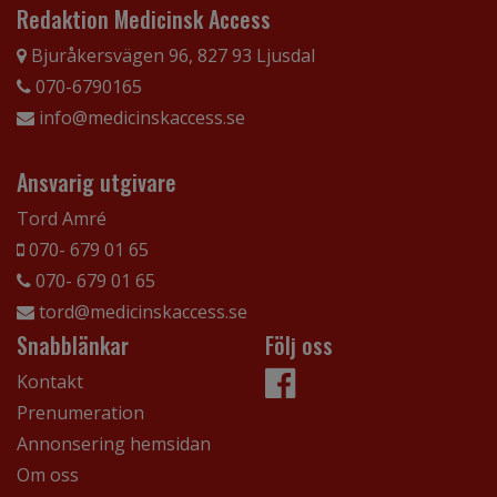
Redaktion Medicinsk Access
Bjuråkersvägen 96, 827 93 Ljusdal
070-6790165
info@medicinskaccess.se
Ansvarig utgivare
Tord Amré
070- 679 01 65
070- 679 01 65
tord@medicinskaccess.se
Snabblänkar
Följ oss
Kontakt
Prenumeration
Annonsering hemsidan
Om oss