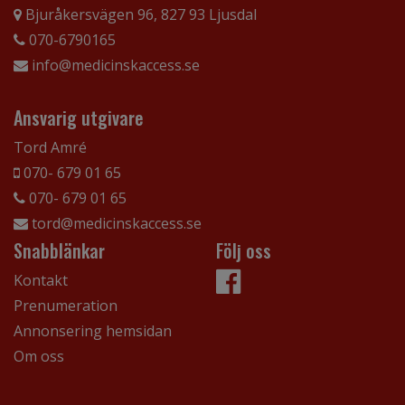
Bjuråkersvägen 96, 827 93 Ljusdal
070-6790165
info@medicinskaccess.se
Ansvarig utgivare
Tord Amré
070- 679 01 65
070- 679 01 65
tord@medicinskaccess.se
Snabblänkar
Följ oss
Kontakt
Prenumeration
Annonsering hemsidan
Om oss