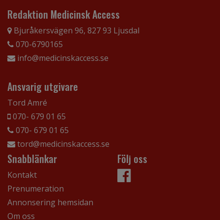
Redaktion Medicinsk Access
Bjuråkersvägen 96, 827 93 Ljusdal
070-6790165
info@medicinskaccess.se
Ansvarig utgivare
Tord Amré
070- 679 01 65
070- 679 01 65
tord@medicinskaccess.se
Snabblänkar
Följ oss
Kontakt
Prenumeration
Annonsering hemsidan
Om oss