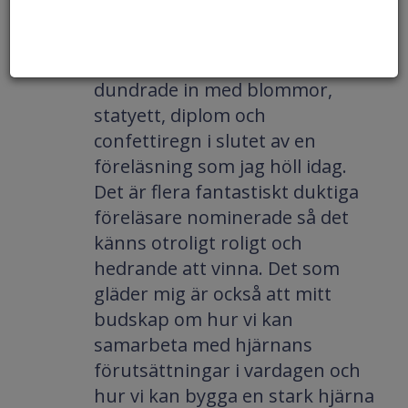
Jag blev verkligen överraskad
när stora delar av juryn
dundrade in med blommor,
statyett, diplom och
confettiregn i slutet av en
föreläsning som jag höll idag.
Det är flera fantastiskt duktiga
föreläsare nominerade så det
känns otroligt roligt och
hedrande att vinna. Det som
gläder mig är också att mitt
budskap om hur vi kan
samarbeta med hjärnans
förutsättningar i vardagen och
hur vi kan bygga en stark hjärna