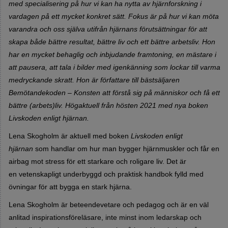
med specialisering på hur vi kan ha nytta av hjärnforskning i
vardagen på ett mycket konkret sätt. Fokus är på hur vi kan möta
varandra och oss själva utifrån hjärnans förutsättningar för att
skapa både bättre resultat, bättre liv och ett bättre arbetsliv. Hon
har en mycket behaglig och inbjudande framtoning, en mästare i
att pausera, att tala i bilder med igenkänning som lockar till varma
medryckande skratt. Hon är författare till bästsäljaren
Bemötandekoden – Konsten att förstå sig på människor och få ett
bättre (arbets)liv. Högaktuell från hösten 2021 med nya boken
Livskoden enligt hjärnan.
Lena Skogholm är aktuell med boken
Livskoden enligt
hjärnan
som handlar om hur man bygger hjärnmuskler och får en
airbag mot stress för ett starkare och roligare liv. Det är
en vetenskapligt underbyggd och praktisk handbok fylld med
övningar för att bygga en stark hjärna.
Lena Skogholm
är beteendevetare och pedagog och är en väl
anlitad inspirationsföreläsare, inte minst inom ledarskap och