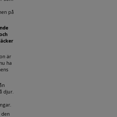
nen på
ande
och
räcker
on är
 nu ha
nens
rån
 djur.
ngar.
n den