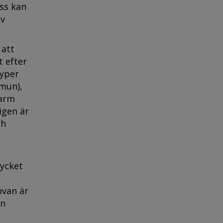
ess kan
av
 att
t efter
typer
(mun),
tarm
igen är
ch
mycket
ovan är
en