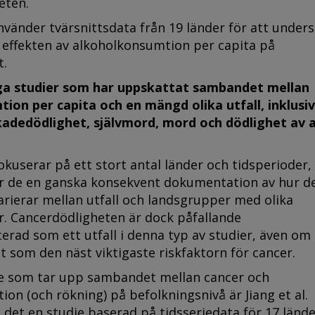
eten.
vänder tvärsnittsdata från 19 länder för att under
 effekten av alkoholkonsumtion per capita på
t.
ga studier som har uppskattat sambandet mellan
ion per capita och en mängd olika utfall, inklusi
skadedödlighet, självmord, mord och dödlighet av a
okuserar på ett stort antal länder och tidsperioder,
r de en ganska konsekvent dokumentation av hur d
arierar mellan utfall och landsgrupper med olika
. Cancerdödligheten är dock påfallande
rad som ett utfall i denna typ av studier, även om
t som den näst viktigaste riskfaktorn för cancer.
e som tar upp sambandet mellan cancer och
on (och rökning) på befolkningsnivå är Jiang et al.
det en studie baserad på tidsseriedata för 17 länd