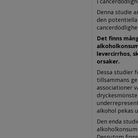
i cancerdödligh
Denna studie an
den potentiella
cancerdödlighe
Det finns mån
alkoholkonsumt
levercirrhos, 
orsaker.
Dessa studier f
tillsammans ge
associationer v
dryckesmönster
underrepresente
alkohol pekas u
Den enda studi
alkoholkonsumti
Dessutom finns 