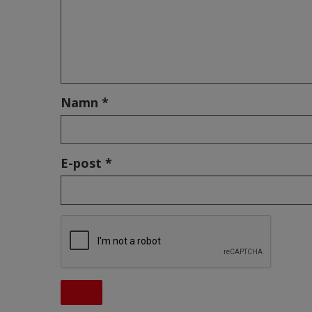
Namn *
E-post *