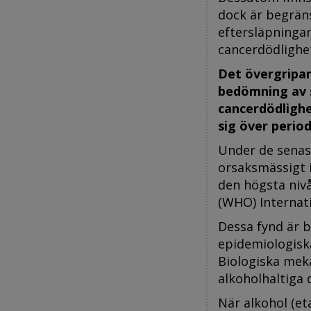
dock är begrän
eftersläpninga
cancerdödlighe
Det övergripa
bedömning av 
cancerdödlighe
sig över perio
Under de senast
orsaksmässigt 
den högsta niv
(WHO) Internat
Dessa fynd är b
epidemiologiska
Biologiska meka
alkoholhaltiga 
När alkohol (e