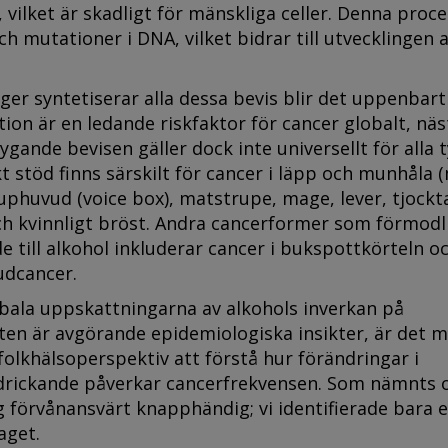
, vilket är skadligt för mänskliga celler. Denna proc
och mutationer i DNA, vilket bidrar till utvecklingen 
er syntetiserar alla dessa bevis blir det uppenbart
on är en ledande riskfaktor för cancer globalt, näs
ygande bevisen gäller dock inte universellt för alla 
kt stöd finns särskilt för cancer i läpp och munhåla 
truphuvud (voice box), matstrupe, mage, lever, tjock
h kvinnligt bröst. Andra cancerformer som förmodl
e till alkohol inkluderar cancer i bukspottkörteln o
udcancer.
bala uppskattningarna av alkohols inverkan på
ten är avgörande epidemiologiska insikter, är det 
 folkhälsoperspektiv att förstå hur förändringar i
drickande påverkar cancerfrekvensen. Som nämnts 
 förvånansvärt knapphändig; vi identifierade bara 
aget.