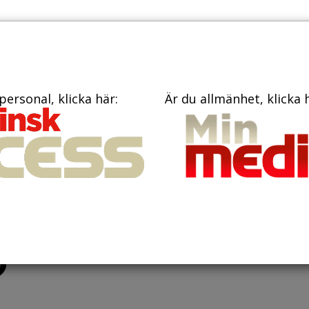
PRENUME
TIDNINGAR
BÖCKER
KONTAKT
personal, klicka här:
Är du allmänhet, klicka 
mband mellan
on och
?