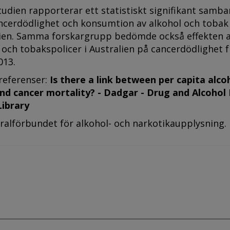
tudien rapporterar ett statistiskt signifikant samb
ancerdödlighet och konsumtion av alkohol och tobak
alien. Samma forskargrupp bedömde också effekten 
- och tobakspolicer i Australien på cancerdödlighet 
013.
 referenser:
Is there a link between per capita alco
d cancer mortality? - Dadgar - Drug and Alcohol
Library
ralförbundet för alkohol- och narkotikaupplysning.