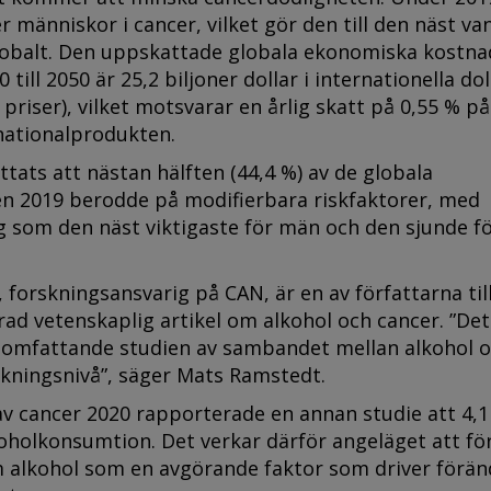
r människor i cancer, vilket gör den till den näst va
obalt. Den uppskattade globala ekonomiska kostna
 till 2050 är 25,2 biljoner dollar i internationella doll
priser), vilket motsvarar en årlig skatt på 0,55 % p
nationalprodukten.
tats att nästan hälften (44,4 %) av de globala
en 2019 berodde på modifierbara riskfaktorer, med
g som den näst viktigaste för män och den sjunde f
forskningsansvarig på CAN, är en av författarna til
rad vetenskaplig artikel om alkohol och cancer. ”Det
 omfattande studien av sambandet mellan alkohol 
lkningsnivå”, säger Mats Ramstedt.
l av cancer 2020 rapporterade en annan studie att 4,
oholkonsumtion. Det verkar därför angeläget att fö
 alkohol som en avgörande faktor som driver förän