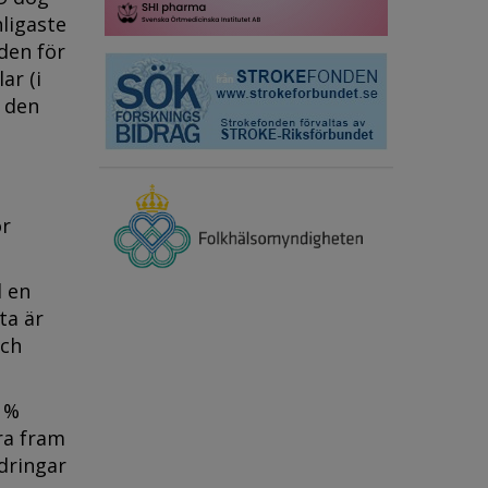
nligaste
den för
ar (i
å den
ör
l en
ta är
och
1 %
ra fram
dringar