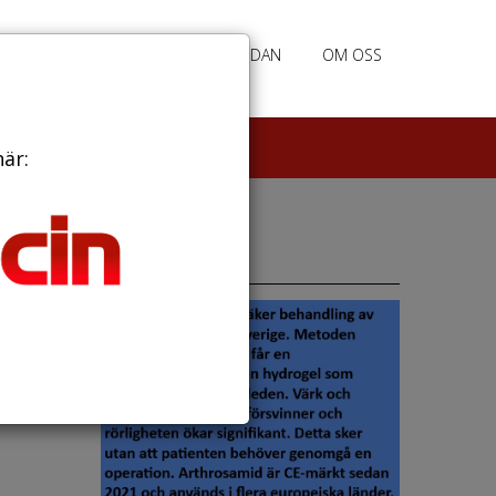
RATION
ANNONSERING HEMSIDAN
OM OSS
här:
Annonser