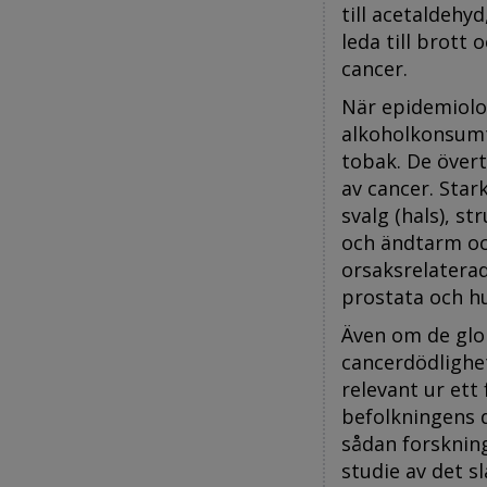
till acetaldehyd
leda till brott 
cancer.
När epidemiolog
alkoholkonsumti
tobak. De övert
av cancer. Star
svalg (hals), s
och ändtarm oc
orsaksrelaterad
prostata och h
Även om de glo
cancerdödlighe
relevant ur ett
befolkningens 
sådan forskning
studie av det sl