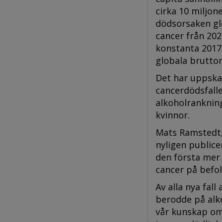
cirka 10 miljone
dödsorsaken gl
cancer från 2020
konstanta 2017 
globala brutto
Det har uppskat
cancerdödsfall
alkoholranknin
kvinnor.
Mats Ramstedt, 
nyligen publice
den första mer
cancer på befo
Av alla nya fal
berodde på alk
vår kunskap om