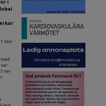
or i
lobal
verkar
1 liter
r med
 var
tt var
er
r
9 dog