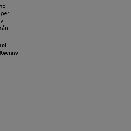
and
 per
av
från
hol
 Review