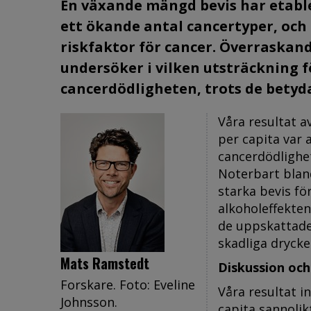
En växande mängd bevis har etabl
ett ökande antal cancertyper, och
riskfaktor för cancer. Överraskand
undersöker i vilken utsträckning 
cancerdödligheten, trots de bety
Våra resultat a
per capita var 
cancerdödlighe
Noterbart blan
starka bevis fö
alkoholeffekten 
de uppskattade
skadliga dryck
Mats Ramstedt
Diskussion och
Forskare. Foto: Eveline
Våra resultat i
Johnsson.
capita sannoli