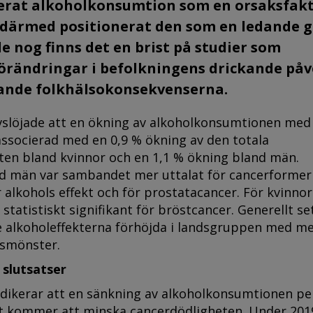
erat alkoholkonsumtion som en orsaksfakt
 därmed positionerat den som en ledande g
e nog finns det en brist på studier som
förändringar i befolkningens drickande på
dande folkhälsokonsekvenserna.
vslöjade att en ökning av alkoholkonsumtionen med 
associerad med en 0,9 % ökning av den totala
ten bland kvinnor och en 1,1 % ökning bland män.
d män var sambandet mer uttalat för cancerforme
r alkohols effekt och för prostatacancer. För kvinnor
statistiskt signifikant för bröstcancer. Generellt se
 alkoholeffekterna förhöjda i landsgruppen med m
esmönster.
 slutsatser
ndikerar att en sänkning av alkoholkonsumtionen pe
kt kommer att minska cancerdödligheten. Under 201