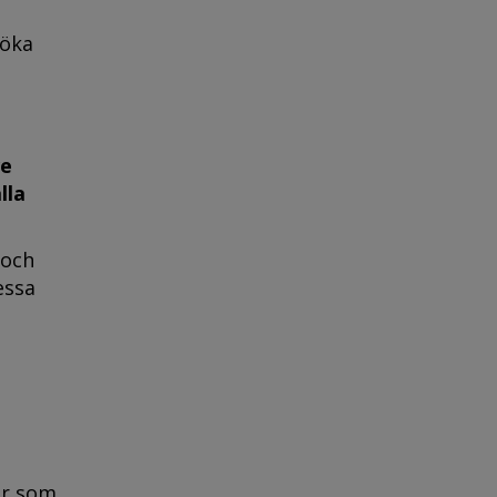
söka
ve
lla
 och
essa
er som