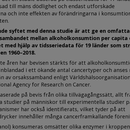
sad till mäns dödlighet och endast utforskade
rna och inte effekten av förändringarna i konsumtio
ten.
nde syftet med denna studie är att ge en omfatt
sambandet mellan alkoholkonsumtion per capita 
t med hjälp av tidsseriedata för 19 länder som st
den 1960–2018.
e åren har bevisen stärkts för att alkoholkonsumti
inblandad i ett ökande antal cancertyper och anses
ån av orsakssamband enligt Världshälsoorganisatio
ional Agency for Research on Cancer.
aserade på bevis från olika tillvägagångssätt, allt f
 studier på människor till experimentella studier på
nismer har också identifierats, vilket tyder på att
drycker innehåller många cancerframkallande föreni
tanol) konsumeras omsätter olika enzymer i kroppe