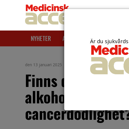
NYHETER
ARTIKLAR
AKTUELLT
Är du sjukvårds
den 13 januari 2025
Finns det ett sa
alkoholkonsumti
cancerdödlighet