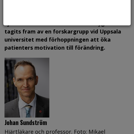
blodprov och ett webbverktyg kan man ta
reda på om man löper ökad risk att få en
hjärtinfarkt inom ett halvår. Verktyget har
tagits fram av en forskargrupp vid Uppsala
universitet med förhoppningen att öka
patienters motivation till förändring.
Johan Sundström
Hjärtläkare och professor. Foto: Mikael