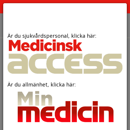
PRENUMERATION
ANNONSERING HEMSIDAN
OM OSS
Är du sjukvårdspersonal, klicka här:
den 13 februari 2024
Ett vanligt blodprov
kan förutspå hjärtinfarkt
Är du allmänhet, klicka här:
Foto: Canstock, arkiv.
Med hjälp av resultatet från ett vanligt