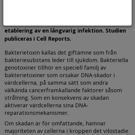
bakterietoxiner kan fungera som
modulatorer för värdens immunsvar för att
undvika detektering av bakterie och
etablering av en långvarig infektion. Studien
publiceras i Cell Reports.
Bakterietoxin kallas det giftämne som från
bakteriesubstans leder till sjukdom. Bakteriella
genotoxiner tillhör en speciell familj av
bakterietoxiner som orsakar DNA-skador i
värdcellerna, på samma sätt som andra
välkända cancerframkallande faktorer såsom
strålning. Som en konsekvens av skadan
aktiverar värdcellerna sina DNA-
reparationsmekanismer.
Om skadan är för omfattande, hamnar
majoriteten av cellerna i kroppen det vilostadie