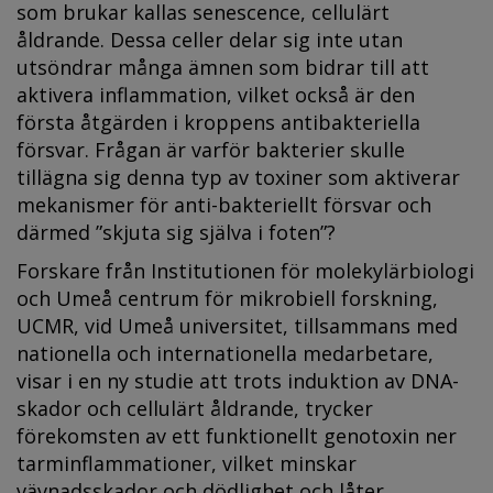
som brukar kallas senescence, cellulärt
åldrande. Dessa celler delar sig inte utan
utsöndrar många ämnen som bidrar till att
aktivera inflammation, vilket också är den
första åtgärden i kroppens antibakteriella
försvar. Frågan är varför bakterier skulle
tillägna sig denna typ av toxiner som aktiverar
mekanismer för anti-bakteriellt försvar och
därmed ”skjuta sig själva i foten”?
Forskare från Institutionen för molekylärbiologi
och Umeå centrum för mikrobiell forskning,
UCMR, vid Umeå universitet, tillsammans med
nationella och internationella medarbetare,
visar i en ny studie att trots induktion av DNA-
skador och cellulärt åldrande, trycker
förekomsten av ett funktionellt genotoxin ner
tarminflammationer, vilket minskar
vävnadsskador och dödlighet och låter