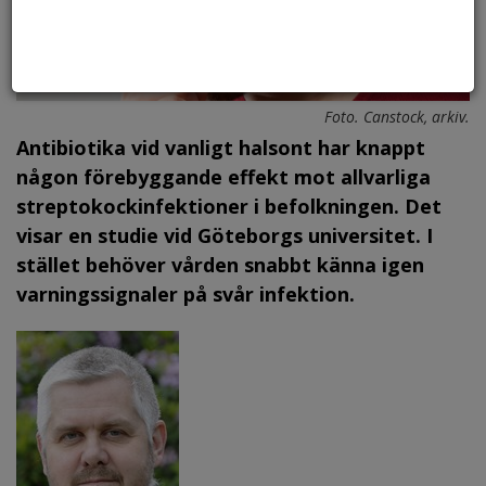
Foto. Canstock, arkiv.
Antibiotika vid vanligt halsont har knappt
någon förebyggande effekt mot allvarliga
streptokockinfektioner i befolkningen. Det
visar en studie vid Göteborgs universitet. I
stället behöver vården snabbt känna igen
varningssignaler på svår infektion.