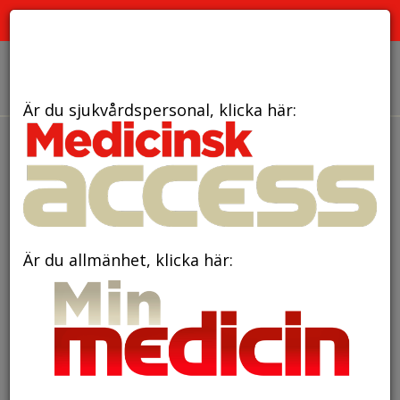
PRENUMERATION
ANNONSERING HEMSIDAN
OM OSS
Är du sjukvårdspersonal, klicka här:
den 3 juni 2026
Antibiotika vid halsont
har liten effekt på
smittspridning av
Är du allmänhet, klicka här:
streptokocker