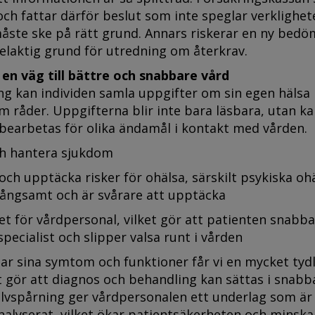
och fattar därför beslut som inte speglar verklighet
måste ske på rätt grund. Annars riskerar en ny bed
n felaktig grund för utredning om återkrav.
 en väg till bättre och snabbare vård
ng kan individen samla uppgifter om sin egen hälsa 
om råder. Uppgifterna blir inte bara läsbara, utan k
bearbetas för olika ändamål i kontakt med vården.
h hantera sjukdom
och upptäcka risker för ohälsa, särskilt psykiska oh
långsamt och är svårare att upptäcka
t för vårdpersonal, vilket gör att patienten snabba
 specialist och slipper valsa runt i vården
ar sina symtom och funktioner får vi en mycket tydl
t gör att diagnos och behandling kan sättas i snabb
jälvspårning ger vårdpersonalen ett underlag som är
analyserat, vilket ökar patientsäkerheten och minska