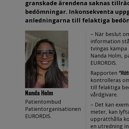
granskade ärendena saknas tillräck
bedömningar. Inkonsekventa uppgif
anledningarna till felaktiga bedö
– När beslut o
information st
tvingas kämpa 
Nanda Holm, pa
EURORDIS.
Rapporten
"Rät
kontrolleras om
till felaktiga 
Nanda Holm
vårdgivare.
Patientombud
– Det kan exemp
Patientorganisationen
meter, kan lyfta
EURORDIS.
upprätthålla ko
en utredning in