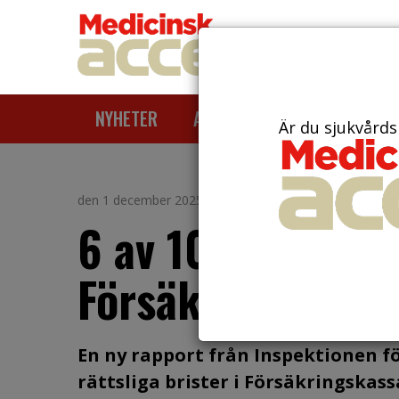
NYHETER
ARTIKLAR
AKTUELLT
Är du sjukvårds
den 1 december 2025
6 av 10 återkrav
Försäkringskassa
En ny rapport från Inspektionen fö
rättsliga brister i Försäkringskass