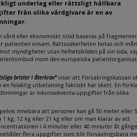
ligt underlag eller rättsligt hållbara
ter från olika vårdgivare är en av
mningar.
m vård eller ekonomiskt stöd baseras på fragmente
år patienten ensam. Rättssäkerheten hotas och må
mot myndigheter utan helhetsbilden på sin sida, sä
tientombud inom den europeiska patientorganisa
tsliga brister i återkrav"
visar att Försäkringskassan of
 en felaktig utbetalning faktiskt har skett. En förkl
bedömningar är inkonsekventa uppgifter från olika
elvis innebära att personer kan gå 50 meter eller 
 1 kg, 12 kg eller 21 kg eller om man klarar av att
ncentrationen i 4 minuter eller 40 minuter åt gång
nehåller flera uppgifter som blir förväxlingsbara m