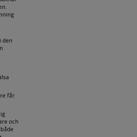
en.
ömning
i den
an
älsa
re får
ig
are och
 både
r