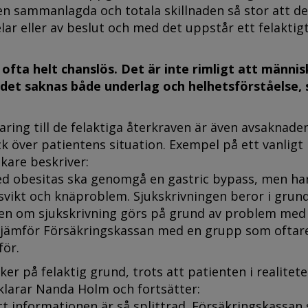
en sammanlagda och totala skillnaden så stor att de
lar eller av beslut och med det uppstår ett felaktig
 ofta helt chanslös. Det är inte rimligt att männi
 det saknas både underlag och helhetsförståelse,
laring till de felaktiga återkraven är även avsaknade
k över patientens situation. Exempel på ett vanligt
kare beskriver:
ed obesitas ska genomgå en gastric bypass, men ha
svikt och knäproblem. Sjukskrivningen beror i grun
men om sjukskrivning görs på grund av problem med
s” jämför Försäkringskassan med en grupp som oftar
ör.
r på felaktig grund, trots att patienten i realitete
klarar Nanda Holm och fortsätter:
t informationen är så splittrad. Försäkringskassan