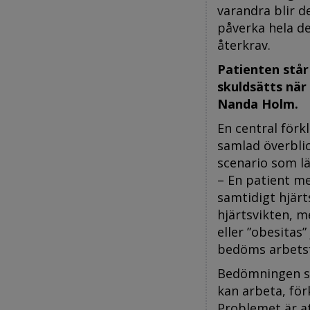
varandra blir d
påverka hela de
återkrav.
Patienten står
skuldsätts när
Nanda Holm.
En central förk
samlad överblic
scenario som lä
– En patient m
samtidigt hjärt
hjärtsvikten, 
eller ”obesita
bedöms arbetsf
Bedömningen ske
kan arbeta, för
Problemet är at