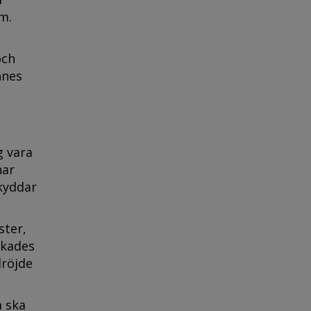
m.
och
nnes
 vara
nar
skyddar
ster,
ckades
dröjde
m ska