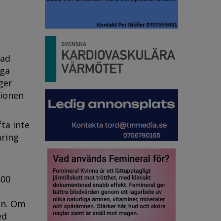
rad
nga
ger
tionen
ta inte
aring
500
en. Om
ed