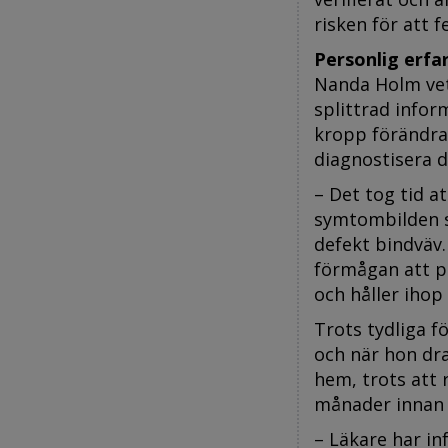
risken för att 
Personlig erfa
Nanda Holm vet
splittrad infor
kropp förändras
diagnostisera 
– Det tog tid 
symtombilden 
defekt bindväv
förmågan att pr
och håller ihop
Trots tydliga f
och när hon dr
hem, trots att 
månader innan 
– Läkare har i