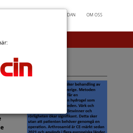
RATION
ANNONSERING HEMSIDAN
OM OSS
här:
Annonser
er
e
de