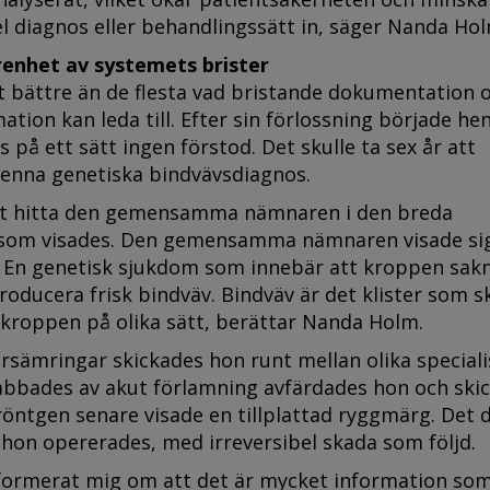
fel diagnos eller behandlingssätt in, säger Nanda Hol
renhet av systemets brister
 bättre än de flesta vad bristande dokumentation 
mation kan leda till. Efter sin förlossning började he
 på ett sätt ingen förstod. Det skulle ta sex år att
denna genetiska bindvävsdiagnos.
att hitta den gemensamma nämnaren i den breda
som visades. Den gemensamma nämnaren visade sig
. En genetisk sjukdom som innebär att kroppen sak
oducera frisk bindväv. Bindväv är det klister som 
 kroppen på olika sätt, berättar Nanda Holm.
örsämringar skickades hon runt mellan olika speciali
abbades av akut förlamning avfärdades hon och ski
röntgen senare visade en tillplattad ryggmärg. Det 
hon opererades, med irreversibel skada som följd.
nformerat mig om att det är mycket information so