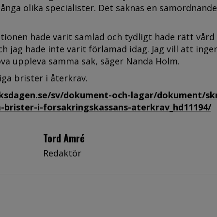
ånga olika specialister. Det saknas en samordnande
onen hade varit samlad och tydligt hade rätt vård
och jag hade inte varit förlamad idag. Jag vill att inge
va uppleva samma sak, säger Nanda Holm.
ga brister i återkrav.
iksdagen.se/sv/dokument-och-lagar/dokument/skri
a-brister-i-forsakringskassans-aterkrav_hd11194/
Tord Amré
Redaktör