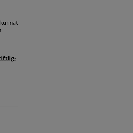
 kunnat
n
ftlig-