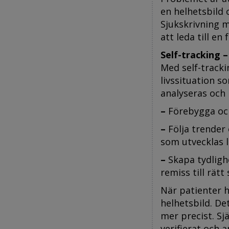
en helhetsbild 
Sjukskrivning 
att leda till e
Self-tracking –
Med self-tracki
livssituation s
analyseras och 
–
Förebygga oc
–
Följa trender 
som utvecklas 
–
Skapa tydlighe
remiss till rätt
När patienter h
helhetsbild. De
mer precist. S
verifierat och 