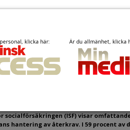
PRENUME
TIDNINGAR
BÖCKER
KONTAKT
personal, klicka här:
Är du allmänhet, klicka 
sbeslut från
n har rättsliga brist
r socialförsäkringen (ISF) visar omfattand
ans hantering av återkrav. I 59 procent av 