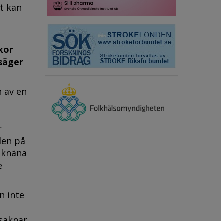
t kan
t
skor
 säger
n av en
r
den på
 knäna
e
n inte
 saknar