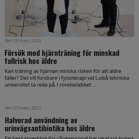
den 29 mars 2023
Försök med hjärnträning för minskad
fallrisk hos äldre
Kan träning av hjärnan minska risken för att äldre
faller? Det vill forskare i fysioterapi vid Luleå tekniska
universitet ta reda på. I rörelselabbet ...
den 27 mars 2023
Halverad användning av
urinvägsantibiotika hos äldre
Ett beslutsverktyg för vårdpersonal har visat sig kunna