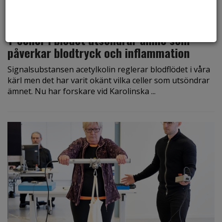
den 31 mars 2023
T-celler i blodet utsöndrar ämne som
påverkar blodtryck och inflammation
Signalsubstansen acetylkolin reglerar blodflödet i våra
kärl men det har varit okänt vilka celler som utsöndrar
ämnet. Nu har forskare vid Karolinska ...