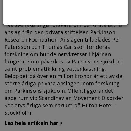
Två svenska unga forskare blir de första att få
anslag från den privata stiftelsen Parkinson
Research Foundation. Anslagen tilldelades Per
Petersson och Thomas Carlsson för deras
forskning om hur de nervkretsar i hjärnan
fungerar som påverkas av Parkinsons sjukdom
samt problematik kring vattenkastning.
Beloppet på över en miljon kronor är ett av de
större årliga privata anslagen inom forskning
om Parkinsons sjukdom. Offentliggörandet
ägde rum vid Scandinavian Movement Disorder
Societys årliga seminarium på Hilton Hotel i
Stockholm.
Läs hela artikeln här >