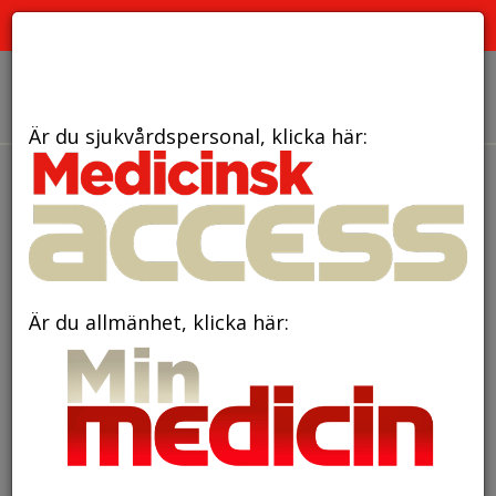
PRENUMERATION
ANNONSERING HEMSIDAN
OM OSS
Är du sjukvårdspersonal, klicka här:
den 24 maj 2017
Unga forskare tilldelas
privata forskningsanslag
Är du allmänhet, klicka här: